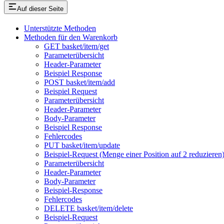
Auf dieser Seite
Unterstützte Methoden
Methoden für den Warenkorb
GET basket/item/get
Parameterübersicht
Header-Parameter
Beispiel Response
POST basket/item/add
Beispiel Request
Parameterübersicht
Header-Parameter
Body-Parameter
Beispiel Response
Fehlercodes
PUT basket/item/update
Beispiel-Request (Menge einer Position auf 2 reduzieren
Parameterübersicht
Header-Parameter
Body-Parameter
Beispiel-Response
Fehlercodes
DELETE basket/item/delete
Beispiel-Request