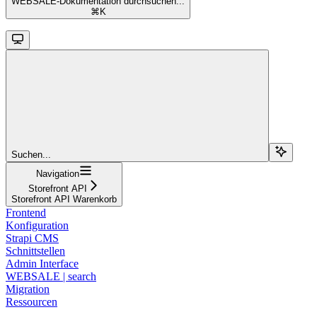
WEBSALE-Dokumentation durchsuchen...
⌘
K
Suchen...
Navigation
Storefront API
Storefront API Warenkorb
Frontend
Konfiguration
Strapi CMS
Schnittstellen
Admin Interface
WEBSALE | search
Migration
Ressourcen