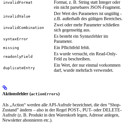
Format, z. B. String statt Integer oder
invalidFormat
ein nicht parsebares JSON-Fragment.
Der Wert des Parameters ist ungültig -
invalidValue
z.B. außerhalb des gültigen Bereiches.
Zwei oder mehr Parameter schließen
invalidCombination
sich gegenseitig aus.
Es besteht ein Syntaxfehler im
syntaxError
Parameter.
Ein Pflichtfeld fehlt.
missing
Es wurde versucht, ein Read-Only-
readonlyField
Feld zu beschreiben.
Ein Wert, der nur einmal vorkommen
duplicateEntry
darf, wurde mehrfach verwendet.
Aktionsfehler (
)
actionErrors
Als „Action“ werden alle API-Aufrufe bezeichnet, die den “Shop-
Zustand” ändern – also in der Regel POST-, PUT- oder DELETE-
Aufrufe (z. B. Produkt in den Warenkorb legen, Adresse anlegen,
Newsletter abonnieren etc.).