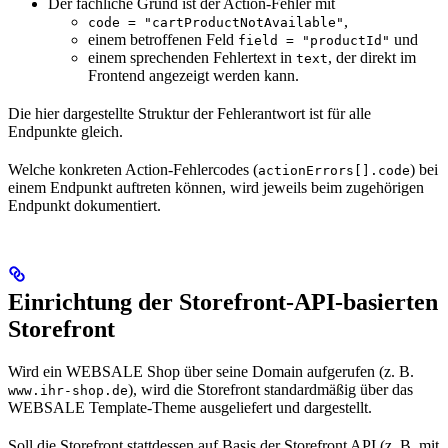
Der fachliche Grund ist der Action-Fehler mit
,
code = "cartProductNotAvailable"
einem betroffenen Feld
und
field = "productId"
einem sprechenden Fehlertext in
, der direkt im
text
Frontend angezeigt werden kann.
Die hier dargestellte Struktur der Fehlerantwort ist für alle
Endpunkte gleich.
Welche konkreten Action-Fehlercodes (
) bei
actionErrors[].code
einem Endpunkt auftreten können, wird jeweils beim zugehörigen
Endpunkt dokumentiert.
Einrichtung der Storefront-API-basierten
Storefront
Wird ein WEBSALE Shop über seine Domain aufgerufen (z. B.
), wird die Storefront standardmäßig über das
www.ihr-shop.de
WEBSALE Template-Theme ausgeliefert und dargestellt.
Soll die Storefront stattdessen auf Basis der Storefront API (z. B. mit