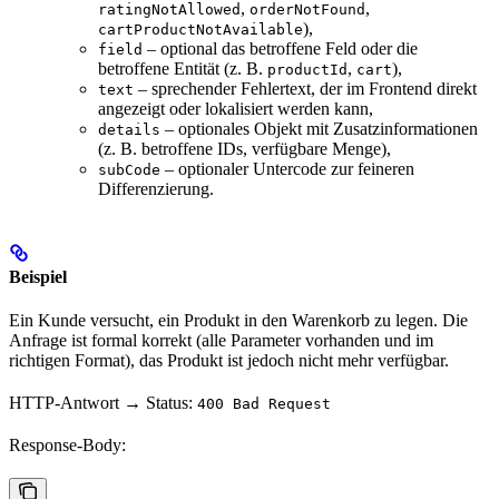
,
,
ratingNotAllowed
orderNotFound
),
cartProductNotAvailable
– optional das betroffene Feld oder die
field
betroffene Entität (z. B.
,
),
productId
cart
– sprechender Fehlertext, der im Frontend direkt
text
angezeigt oder lokalisiert werden kann,
– optionales Objekt mit Zusatzinformationen
details
(z. B. betroffene IDs, verfügbare Menge),
– optionaler Untercode zur feineren
subCode
Differenzierung.
Beispiel
Ein Kunde versucht, ein Produkt in den Warenkorb zu legen. Die
Anfrage ist formal korrekt (alle Parameter vorhanden und im
richtigen Format), das Produkt ist jedoch nicht mehr verfügbar.
HTTP-Antwort → Status:
400 Bad Request
Response-Body: