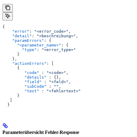
{
    "error"
: 
"<error_code>"
,
    "detail"
: 
"<beschreibung>"
,
    "paramErrors"
: {
      "<parameter_name>"
: {
        "type"
: 
"<error_type>"
      }
    },
    "actionErrors"
: [
      {
         "code"
 : 
"<code>"
,
         "details"
 : {},
         "field"
 : 
"<feld>"
,
         "subCode"
 : 
""
,
         "text"
 : 
"<fehlertext>"
      }
   ]
  }
Parameterübersicht Fehler-Response