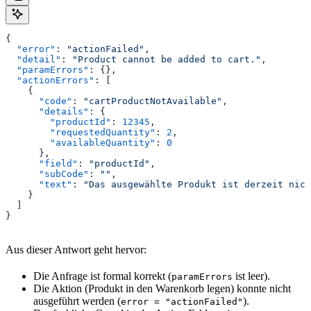
{
  "error"
: 
"actionFailed"
,
  "detail"
: 
"Product cannot be added to cart."
,
  "paramErrors"
: {},
  "actionErrors"
: [
    {
      "code"
: 
"cartProductNotAvailable"
,
      "details"
: {
        "productId"
: 
12345
,
        "requestedQuantity"
: 
2
,
        "availableQuantity"
: 
0
      },
      "field"
: 
"productId"
,
      "subCode"
: 
""
,
      "text"
: 
"Das ausgewählte Produkt ist derzeit nich
    }
  ]
}
Aus dieser Antwort geht hervor:
Die Anfrage ist formal korrekt (
ist leer).
paramErrors
Die Aktion (Produkt in den Warenkorb legen) konnte nicht
ausgeführt werden (
).
error = "actionFailed"