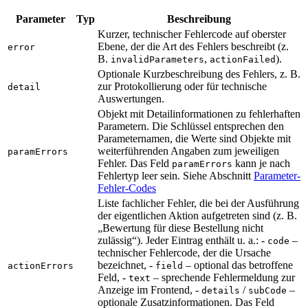
Parameter
Typ
Beschreibung
Kurzer, technischer Fehlercode auf oberster
Ebene, der die Art des Fehlers beschreibt (z.
error
B.
,
).
invalidParameters
actionFailed
Optionale Kurzbeschreibung des Fehlers, z. B.
zur Protokollierung oder für technische
detail
Auswertungen.
Objekt mit Detailinformationen zu fehlerhaften
Parametern. Die Schlüssel entsprechen den
Parameternamen, die Werte sind Objekte mit
weiterführenden Angaben zum jeweiligen
paramErrors
Fehler. Das Feld
kann je nach
paramErrors
Fehlertyp leer sein. Siehe Abschnitt
Parameter-
Fehler-Codes
Liste fachlicher Fehler, die bei der Ausführung
der eigentlichen Aktion aufgetreten sind (z. B.
„Bewertung für diese Bestellung nicht
zulässig“). Jeder Eintrag enthält u. a.: -
–
code
technischer Fehlercode, der die Ursache
bezeichnet, -
– optional das betroffene
actionErrors
field
Feld, -
– sprechende Fehlermeldung zur
text
Anzeige im Frontend, -
/
–
details
subCode
optionale Zusatzinformationen. Das Feld