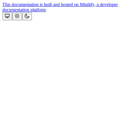
This documentation is built and hosted on Mintlify, a developer
documentation platform
Assistant
Responses
are
generated
using
AI
and
may
contain
mistakes.