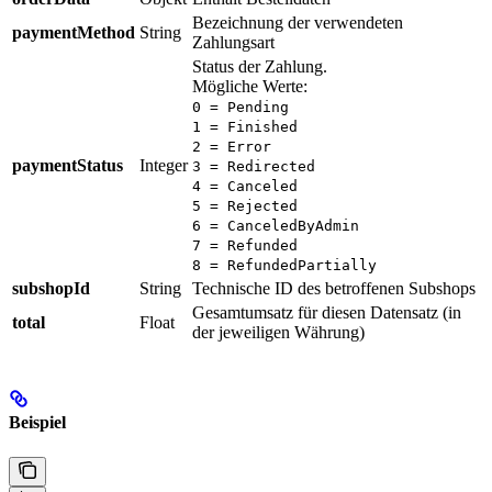
Bezeichnung der verwendeten
paymentMethod
String
Zahlungsart
Status der Zahlung.
Mögliche Werte:
0 = Pending
1 = Finished
2 = Error
paymentStatus
Integer
3 = Redirected
4 = Canceled
5 = Rejected
6 = CanceledByAdmin
7 = Refunded
8 = RefundedPartially
subshopId
String
Technische ID des betroffenen Subshops
Gesamtumsatz für diesen Datensatz (in
total
Float
der jeweiligen Währung)
Beispiel