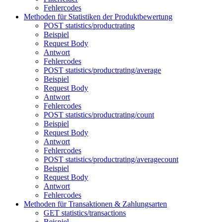
Fehlercodes
Methoden für Statistiken der Produktbewertung
POST statistics/productrating
Beispiel
Request Body
Antwort
Fehlercodes
POST statistics/productrating/average
Beispiel
Request Body
Antwort
Fehlercodes
POST statistics/productrating/count
Beispiel
Request Body
Antwort
Fehlercodes
POST statistics/productrating/averagecount
Beispiel
Request Body
Antwort
Fehlercodes
Methoden für Transaktionen & Zahlungsarten
GET statistics/transactions
Beispiel