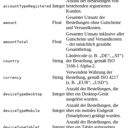
Anzahl der Bestellungen von
Integer
bestehenden registrierten
accountTypeRegistered
Kunden.
Gesamter Umsatz der
Float
Bestellungen ohne Gutscheine
amount
und Versandkosten.
Gesamter Umsatz inklusive aller
Gutscheine und Versandkosten
Float
amountTotal
– der tatsächlich gezahlte
Gesamtbetrag.
Ländercode (z. B. „DE“, „AT“)
String
der Bestellung, gemäß ISO
country
3166-1 Alpha-2.
Verwendete Währung der
String
Bestellung, gemäß ISO 4217
currency
(z. B. „EUR“, „USD“).
Anzahl der Bestellungen, die
Integer
über ein Desktop-Gerät
deviceTypeDesktop
ausgelöst wurden.
Anzahl der Bestellungen, die
Integer
über ein mobiles Endgerät
deviceTypeMobile
(Smartphone) getätigt wurden.
Anzahl der Bestellungen, die
Integer
über ein Tablet aufgegeben
deviceTypeTablet