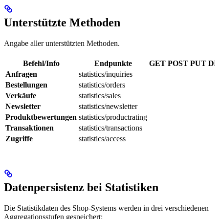
Unterstützte Methoden
Angabe aller unterstützten Methoden.
Befehl/Info
Endpunkte
GET
POST
PUT
D
Anfragen
statistics/inquiries
Bestellungen
statistics/orders
Verkäufe
statistics/sales
Newsletter
statistics/newsletter
Produktbewertungen
statistics/productrating
Transaktionen
statistics/transactions
Zugriffe
statistics/access
Datenpersistenz bei Statistiken
Die Statistikdaten des Shop-Systems werden in drei verschiedenen
Aggregationsstufen gespeichert: