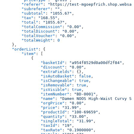
        "referer"
: 
"https://test-mgoepfrich.shop.websal
        "subreferer"
: 
""
,
        "subtotal"
: 
"1055.67"
,
        "tax"
: 
"168.55"
,
        "total"
: 
"1055.67"
,
        "totalCommission"
: 
"0.00"
,
        "totalDiscount"
: 
"0.00"
,
        "totalVoucher"
: 
"0.00"
,
        "totalWeight"
: 
0
    },
    "orderList"
: {
        "item"
: [
            {
                "basketId"
: 
"a954f8529d0a00df2f84"
,
                "discount"
: 
"0.00"
,
                "extraFields"
: {},
                "isAutoBasket"
: 
false
,
                "isChangeable"
: 
true
,
                "isRemovable"
: 
true
,
                "isVisible"
: 
true
,
                "itemNumber"
: 
"BD-0001"
,
                "name"
: 
"Damen NOOS High-Waist Curvy Sk
                "orgPrice"
: 
"0.00"
,
                "price"
: 
"31.99"
,
                "productId"
: 
"100-69659"
,
                "quantity"
: 
"33.00"
,
                "singleTotal"
: 
"31.99"
,
                "taxId"
: 
"19"
,
                "taxRate"
: 
"0.1900000"
,