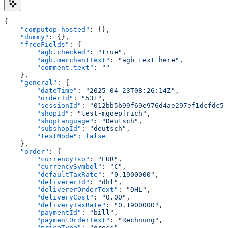
{
    "computop-hosted"
: {},
    "dummy"
: {},
    "freeFields"
: {
        "agb.checked"
: 
"true"
,
        "agb.merchantText"
: 
"agb text here"
,
        "comment.text"
: 
""
    },
    "general"
: {
        "dateTime"
: 
"2025-04-23T08:26:14Z"
,
        "orderId"
: 
"531"
,
        "sessionId"
: 
"012bb5b99f69e976d4ae297ef1dcfdc59
        "shopId"
: 
"test-mgoepfrich"
,
        "shopLanguage"
: 
"Deutsch"
,
        "subshopId"
: 
"deutsch"
,
        "testMode"
: 
false
    },
    "order"
: {
        "currencyIso"
: 
"EUR"
,
        "currencySymbol"
: 
"€"
,
        "defaultTaxRate"
: 
"0.1900000"
,
        "delivererId"
: 
"dhl"
,
        "delivererOrderText"
: 
"DHL"
,
        "deliveryCost"
: 
"0.00"
,
        "deliveryTaxRate"
: 
"0.1900000"
,
        "paymentId"
: 
"bill"
,
        "paymentOrderText"
: 
"Rechnung"
,
        "priceType"
: 
"gross"
,