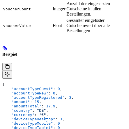
Anzahl der eingesetzten
Integer
Gutscheine in allen
voucherCount
Bestellungen.
Gesamter eingelöster
Float
Gutscheinwert über alle
voucherValue
Bestellungen.
Beispiel
{
    "accountTypeGuest"
: 
0
,
    "accountTypeNew"
: 
0
,
    "accountTypeRegistered"
: 
3
,
    "amount"
: 
15
,
    "amountTotal"
: 
17.9
,
    "country"
: 
"DE"
,
    "currency"
: 
"€"
,
    "deviceTypeDesktop"
: 
3
,
    "deviceTypeMobile"
: 
0
,
    "deviceTypeTablet"
: 
0
,