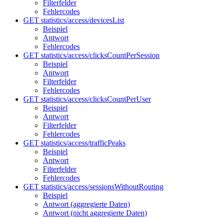
Filterfelder
Fehlercodes
GET statistics/access/devicesList
Beispiel
Antwort
Fehlercodes
GET statistics/access/clicksCountPerSession
Beispiel
Antwort
Filterfelder
Fehlercodes
GET statistics/access/clicksCountPerUser
Beispiel
Antwort
Filterfelder
Fehlercodes
GET statistics/access/trafficPeaks
Beispiel
Antwort
Filterfelder
Fehlercodes
GET statistics/access/sessionsWithoutRouting
Beispiel
Antwort (aggregierte Daten)
Antwort (nicht aggregierte Daten)