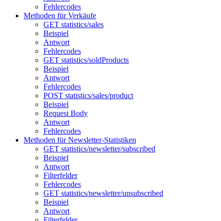
Fehlercodes
Methoden für Verkäufe
GET statistics/sales
Beispiel
Antwort
Fehlercodes
GET statistics/soldProducts
Beispiel
Antwort
Fehlercodes
POST statistics/sales/product
Beispiel
Request Body
Antwort
Fehlercodes
Methoden für Newsletter-Statistiken
GET statistics/newsletter/subscribed
Beispiel
Antwort
Filterfelder
Fehlercodes
GET statistics/newsletter/unsubscribed
Beispiel
Antwort
Filterfelder