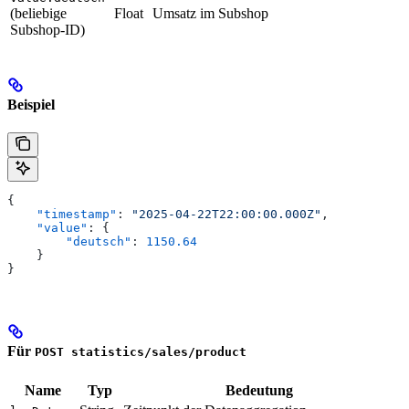
(beliebige
Float
Umsatz im Subshop
Subshop-ID)
Beispiel
{
    "timestamp"
: 
"2025-04-22T22:00:00.000Z"
,
    "value"
: {
        "deutsch"
: 
1150.64
    }
}
Für
POST statistics/sales/product
Name
Typ
Bedeutung