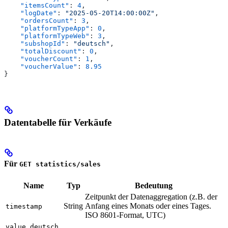
    "itemsCount"
: 
4
,
    "logDate"
: 
"2025-05-20T14:00:00Z"
,
    "ordersCount"
: 
3
,
    "platformTypeApp"
: 
0
,
    "platformTypeWeb"
: 
3
,
    "subshopId"
: 
"deutsch"
,
    "totalDiscount"
: 
0
,
    "voucherCount"
: 
1
,
    "voucherValue"
: 
8.95
}
Datentabelle für Verkäufe
Für
GET statistics/sales
Name
Typ
Bedeutung
Zeitpunkt der Datenaggregation (z.B. der
String
Anfang eines Monats oder eines Tages.
timestamp
ISO 8601-Format, UTC)
value.deutsch