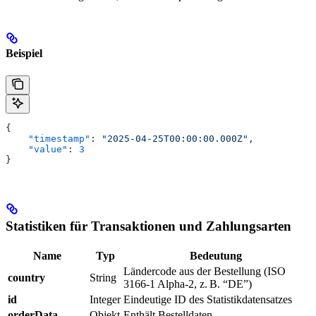
Beispiel
{
    "timestamp"
: 
"2025-04-25T00:00:00.000Z"
,
    "value"
: 
3
}
Statistiken für Transaktionen und Zahlungsarten
Name
Typ
Bedeutung
Ländercode aus der Bestellung (ISO
country
String
3166-1 Alpha-2, z. B. “DE”)
id
Integer
Eindeutige ID des Statistikdatensatzes
orderData
Objekt
Enthält Bestelldaten