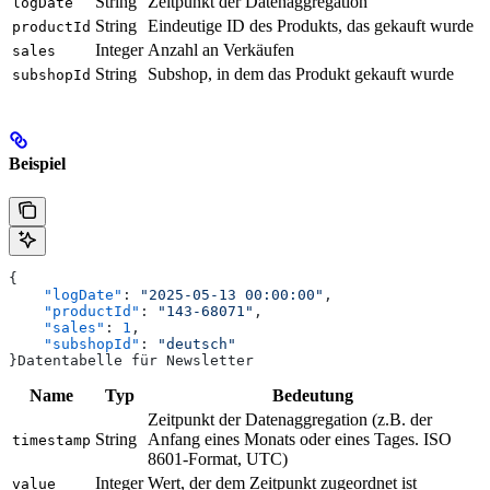
String
Zeitpunkt der Datenaggregation
logDate
String
Eindeutige ID des Produkts, das gekauft wurde
productId
Integer
Anzahl an Verkäufen
sales
String
Subshop, in dem das Produkt gekauft wurde
subshopId
Beispiel
{
    "logDate"
: 
"2025-05-13 00:00:00"
,
    "productId"
: 
"143-68071"
,
    "sales"
: 
1
,
    "subshopId"
: 
"deutsch"
}Datentabelle für Newsletter
Name
Typ
Bedeutung
Zeitpunkt der Datenaggregation (z.B. der
String
Anfang eines Monats oder eines Tages. ISO
timestamp
8601-Format, UTC)
Integer
Wert, der dem Zeitpunkt zugeordnet ist
value