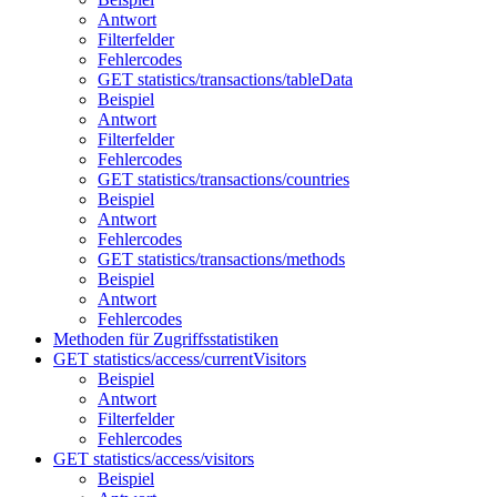
Antwort
Filterfelder
Fehlercodes
GET statistics/transactions/tableData
Beispiel
Antwort
Filterfelder
Fehlercodes
GET statistics/transactions/countries
Beispiel
Antwort
Fehlercodes
GET statistics/transactions/methods
Beispiel
Antwort
Fehlercodes
Methoden für Zugriffsstatistiken
GET statistics/access/currentVisitors
Beispiel
Antwort
Filterfelder
Fehlercodes
GET statistics/access/visitors
Beispiel