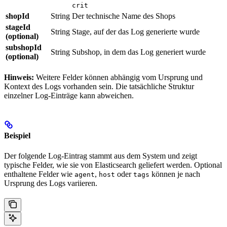
crit
shopId
String
Der technische Name des Shops
stageId
String
Stage, auf der das Log generierte wurde
(optional)
subshopId
String
Subshop, in dem das Log generiert wurde
(optional)
Hinweis:
Weitere Felder können abhängig vom Ursprung und
Kontext des Logs vorhanden sein. Die tatsächliche Struktur
einzelner Log-Einträge kann abweichen.
Beispiel
Der folgende Log-Eintrag stammt aus dem System und zeigt
typische Felder, wie sie von Elasticsearch geliefert werden. Optional
enthaltene Felder wie
,
oder
können je nach
agent
host
tags
Ursprung des Logs variieren.