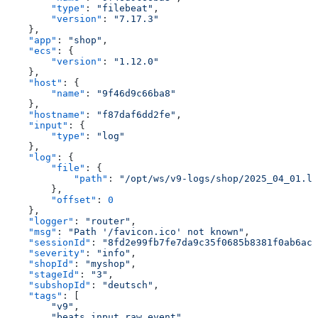
        "type"
: 
"filebeat"
,
        "version"
: 
"7.17.3"
    },
    "app"
: 
"shop"
,
    "ecs"
: {
        "version"
: 
"1.12.0"
    },
    "host"
: {
        "name"
: 
"9f46d9c66ba8"
    },
    "hostname"
: 
"f87daf6dd2fe"
,
    "input"
: {
        "type"
: 
"log"
    },
    "log"
: {
        "file"
: {
            "path"
: 
"/opt/ws/v9-logs/shop/2025_04_01.lo
        },
        "offset"
: 
0
    },
    "logger"
: 
"router"
,
    "msg"
: 
"Path '/favicon.ico' not known"
,
    "sessionId"
: 
"8fd2e99fb7fe7da9c35f0685b8381f0ab6ac0
    "severity"
: 
"info"
,
    "shopId"
: 
"myshop"
,
    "stageId"
: 
"3"
,
    "subshopId"
: 
"deutsch"
,
    "tags"
: [
        "v9"
,
        "beats_input_raw_event"