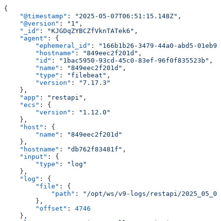
{
    "@timestamp"
: 
"2025-05-07T06:51:15.148Z"
,
    "@version"
: 
"1"
,
    "_id"
: 
"KJGDqZYBCZfVknTATek6"
,
    "agent"
: {
        "ephemeral_id"
: 
"166b1b26-3479-44a0-abd5-01eb97
        "hostname"
: 
"849eec2f201d"
,
        "id"
: 
"1bac5950-93cd-45c0-83ef-96f0f835523b"
,
        "name"
: 
"849eec2f201d"
,
        "type"
: 
"filebeat"
,
        "version"
: 
"7.17.3"
    },
    "app"
: 
"restapi"
,
    "ecs"
: {
        "version"
: 
"1.12.0"
    },
    "host"
: {
        "name"
: 
"849eec2f201d"
    },
    "hostname"
: 
"db762f83481f"
,
    "input"
: {
        "type"
: 
"log"
    },
    "log"
: {
        "file"
: {
            "path"
: 
"/opt/ws/v9-logs/restapi/2025_05_07
        },
        "offset"
: 
4746
    },