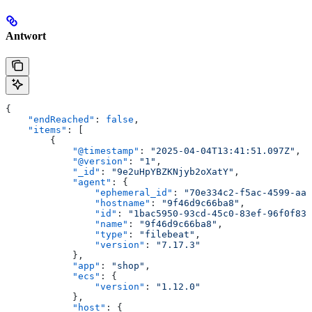
Antwort
{
    "endReached"
: 
false
,
    "items"
: [
        {
            "@timestamp"
: 
"2025-04-04T13:41:51.097Z"
,
            "@version"
: 
"1"
,
            "_id"
: 
"9e2uHpYBZKNjyb2oXatY"
,
            "agent"
: {
                "ephemeral_id"
: 
"70e334c2-f5ac-4599-aa3
                "hostname"
: 
"9f46d9c66ba8"
,
                "id"
: 
"1bac5950-93cd-45c0-83ef-96f0f835
                "name"
: 
"9f46d9c66ba8"
,
                "type"
: 
"filebeat"
,
                "version"
: 
"7.17.3"
            },
            "app"
: 
"shop"
,
            "ecs"
: {
                "version"
: 
"1.12.0"
            },
            "host"
: {