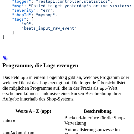
    "logger"
: 
"restapi.controller.statistics"
,
    "msg"
: 
"Failed to get yesterday's active visitors: 
    "severity"
: 
"err"
,
    "shopId"
: 
"myshop"
,
    "tags"
: [
        "v9"
,
        "beats_input_raw_event"
    ]
}
Programme, die Logs erzeugen
Das Feld
in einem Logeintrag gibt an, welches Programm oder
app
welcher Dienst das Log erzeugt hat. Die folgende Übersicht listet
die möglichen Programme auf, die in der Praxis als
-Wert
app
erscheinen können – inklusive einer kurzen Beschreibung ihrer
Aufgabe innerhalb des Shop-Systems.
Werte A - Z (app)
Beschreibung
Backend-Interface für die Shop-
admin
Verwaltung
Automatisierungsprozesse im
appAutomation