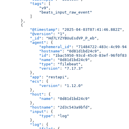
            "tags"
: [
                "v9"
,
                "beats_input_raw_event"
            ]
        },
        {
            "@timestamp"
: 
"2025-04-03T07:41:46.882Z"
,
            "@version"
: 
"1"
,
            "_id"
: 
"Hd7LYZYBUuEsdVP_P_eb"
,
            "agent"
: {
                "ephemeral_id"
: 
"71484722-483c-4c99-943
                "hostname"
: 
"0d81d1bd24c9"
,
                "id"
: 
"1bac5950-93cd-45c0-83ef-96f0f835
                "name"
: 
"0d81d1bd24c9"
,
                "type"
: 
"filebeat"
,
                "version"
: 
"7.17.3"
            },
            "app"
: 
"restapi"
,
            "ecs"
: {
                "version"
: 
"1.12.0"
            },
            "host"
: {
                "name"
: 
"0d81d1bd24c9"
            },
            "hostname"
: 
"2d3c543a9bfd"
,
            "input"
: {
                "type"
: 
"log"
            },
            "log"
: {
                "file"
: {