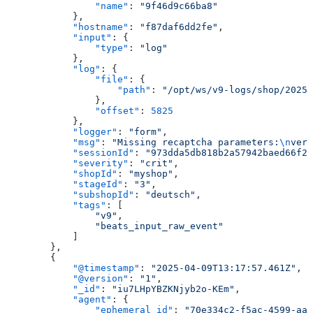
                "name"
: 
"9f46d9c66ba8"
            },
            "hostname"
: 
"f87daf6dd2fe"
,
            "input"
: {
                "type"
: 
"log"
            },
            "log"
: {
                "file"
: {
                    "path"
: 
"/opt/ws/v9-logs/shop/2025_
                },
                "offset"
: 
5825
            },
            "logger"
: 
"form"
,
            "msg"
: 
"Missing recaptcha parameters:
\n
veri
            "sessionId"
: 
"973dda5db818b2a57942baed66f27
            "severity"
: 
"crit"
,
            "shopId"
: 
"myshop"
,
            "stageId"
: 
"3"
,
            "subshopId"
: 
"deutsch"
,
            "tags"
: [
                "v9"
,
                "beats_input_raw_event"
            ]
        },
        {
            "@timestamp"
: 
"2025-04-09T13:17:57.461Z"
,
            "@version"
: 
"1"
,
            "_id"
: 
"iu7LHpYBZKNjyb2o-KEm"
,
            "agent"
: {
                "ephemeral_id"
: 
"70e334c2-f5ac-4599-aa3