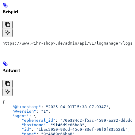
Beispiel
https://www.<ihr-shop>.de/admin/api/v1/logmanager/logs
Antwort
{
    "@timestamp"
: 
"2025-04-01T15:38:07.934Z"
,
    "@version"
: 
"1"
,
    "agent"
: {
        "ephemeral_id"
: 
"70e334c2-f5ac-4599-aa32-dd5dc7
        "hostname"
: 
"9f46d9c66ba8"
,
        "id"
: 
"1bac5950-93cd-45c0-83ef-96f0f835523b"
,
        "name"
: 
"9f46d9c66ba8"
,