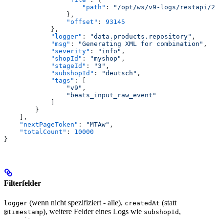
                    "path"
: 
"/opt/ws/v9-logs/restapi/20
                },
                "offset"
: 
93145
            },
            "logger"
: 
"data.products.repository"
,
            "msg"
: 
"Generating XML for combination"
,
            "severity"
: 
"info"
,
            "shopId"
: 
"myshop"
,
            "stageId"
: 
"3"
,
            "subshopId"
: 
"deutsch"
,
            "tags"
: [
                "v9"
,
                "beats_input_raw_event"
            ]
        }
    ],
    "nextPageToken"
: 
"MTAw"
,
    "totalCount"
: 
10000
}
Filterfelder
(wenn nicht spezifiziert - alle),
(statt
logger
createdAt
), weitere Felder eines Logs wie
,
@timestamp
subshopId