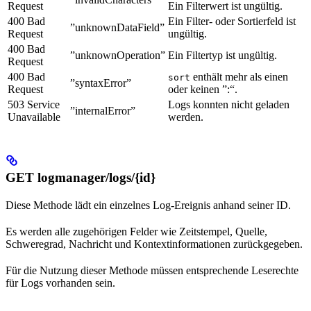
Request
Ein Filterwert ist ungültig.
400 Bad
Ein Filter- oder Sortierfeld ist
”unknownDataField”
Request
ungültig.
400 Bad
”unknownOperation”
Ein Filtertyp ist ungültig.
Request
400 Bad
enthält mehr als einen
sort
”syntaxError”
Request
oder keinen ”:“.
503 Service
Logs konnten nicht geladen
”internalError”
Unavailable
werden.
GET logmanager/logs/{id}
Diese Methode lädt ein einzelnes Log-Ereignis anhand seiner ID.
Es werden alle zugehörigen Felder wie Zeitstempel, Quelle,
Schweregrad, Nachricht und Kontextinformationen zurückgegeben.
Für die Nutzung dieser Methode müssen entsprechende Leserechte
für Logs vorhanden sein.