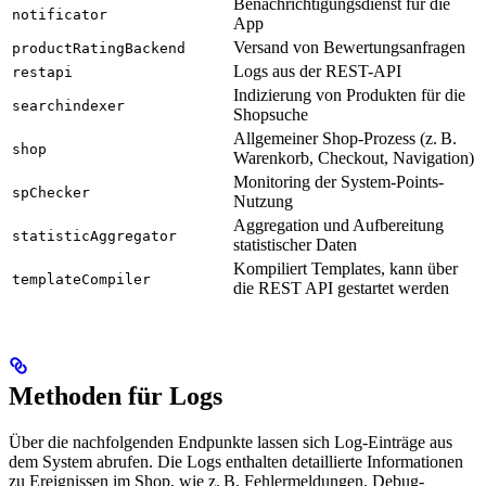
Benachrichtigungsdienst für die
notificator
App
Versand von Bewertungsanfragen
productRatingBackend
Logs aus der REST-API
restapi
Indizierung von Produkten für die
searchindexer
Shopsuche
Allgemeiner Shop-Prozess (z. B.
shop
Warenkorb, Checkout, Navigation)
Mo­ni­to­ring der System-Points-
spChecker
Nutzung
Aggregation und Aufbereitung
statisticAggregator
statistischer Daten
Kompiliert Templates, kann über
templateCompiler
die REST API gestartet werden
Methoden für Logs
Über die nachfolgenden Endpunkte lassen sich Log-Einträge aus
dem System abrufen. Die Logs enthalten detaillierte Informationen
zu Ereignissen im Shop, wie z. B. Fehlermeldungen, Debug-