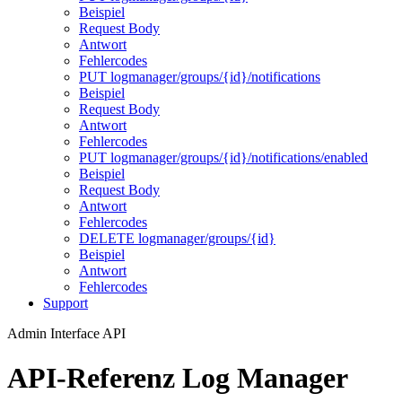
Beispiel
Request Body
Antwort
Fehlercodes
PUT logmanager/groups/{id}/notifications
Beispiel
Request Body
Antwort
Fehlercodes
PUT logmanager/groups/{id}/notifications/enabled
Beispiel
Request Body
Antwort
Fehlercodes
DELETE logmanager/groups/{id}
Beispiel
Antwort
Fehlercodes
Support
Admin Interface API
API-Referenz Log Manager