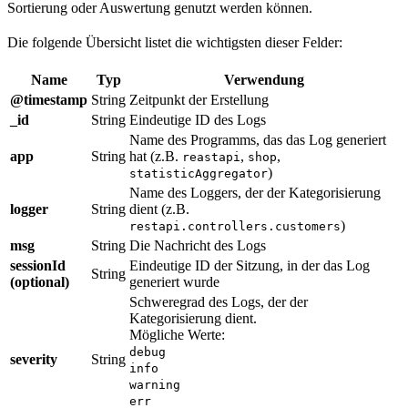
Sortierung oder Auswertung genutzt werden können.
Die folgende Übersicht listet die wichtigsten dieser Felder:
Name
Typ
Verwendung
@timestamp
String
Zeitpunkt der Erstellung
_id
String
Eindeutige ID des Logs
Name des Programms, das das Log generiert
app
String
hat (z.B.
,
,
reastapi
shop
)
statisticAggregator
Name des Loggers, der der Kategorisierung
logger
String
dient (z.B.
)
restapi.controllers.customers
msg
String
Die Nachricht des Logs
sessionId
Eindeutige ID der Sitzung, in der das Log
String
(optional)
generiert wurde
Schweregrad des Logs, der der
Kategorisierung dient.
Mögliche Werte:
debug
severity
String
info
warning
err