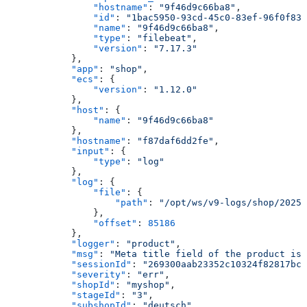
                "hostname"
: 
"9f46d9c66ba8"
,
                "id"
: 
"1bac5950-93cd-45c0-83ef-96f0f835
                "name"
: 
"9f46d9c66ba8"
,
                "type"
: 
"filebeat"
,
                "version"
: 
"7.17.3"
            },
            "app"
: 
"shop"
,
            "ecs"
: {
                "version"
: 
"1.12.0"
            },
            "host"
: {
                "name"
: 
"9f46d9c66ba8"
            },
            "hostname"
: 
"f87daf6dd2fe"
,
            "input"
: {
                "type"
: 
"log"
            },
            "log"
: {
                "file"
: {
                    "path"
: 
"/opt/ws/v9-logs/shop/2025_
                },
                "offset"
: 
85186
            },
            "logger"
: 
"product"
,
            "msg"
: 
"Meta title field of the product is 
            "sessionId"
: 
"269300aab23352c10324f82817bcb
            "severity"
: 
"err"
,
            "shopId"
: 
"myshop"
,
            "stageId"
: 
"3"
,
            "subshopId"
: 
"deutsch"
,