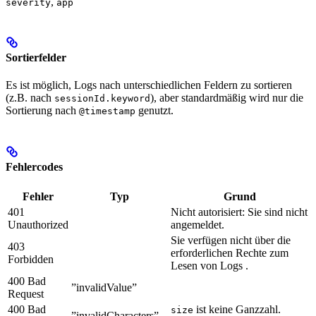
,
severity
app
Sortierfelder
Es ist möglich, Logs nach unterschiedlichen Feldern zu sortieren
(z.B. nach
), aber standardmäßig wird nur die
sessionId.keyword
Sortierung nach
genutzt.
@timestamp
Fehlercodes
Fehler
Typ
Grund
401
Nicht autorisiert: Sie sind nicht
Unauthorized
angemeldet.
Sie verfügen nicht über die
403
erforderlichen Rechte zum
Forbidden
Lesen von Logs .
400 Bad
”invalidValue”
Request
400 Bad
ist keine Ganzzahl.
size
”invalidCharacters”