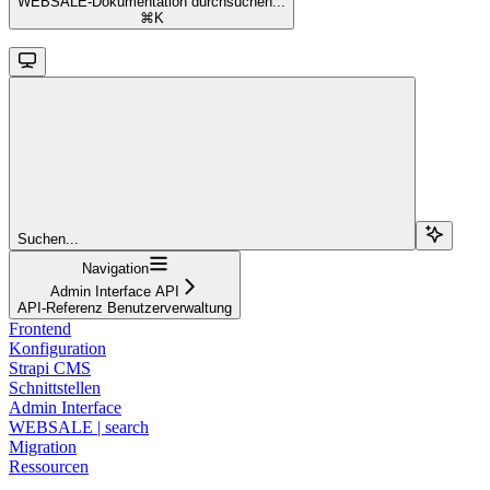
WEBSALE-Dokumentation durchsuchen...
⌘
K
Suchen...
Navigation
Admin Interface API
API-Referenz Benutzerverwaltung
Frontend
Konfiguration
Strapi CMS
Schnittstellen
Admin Interface
WEBSALE | search
Migration
Ressourcen