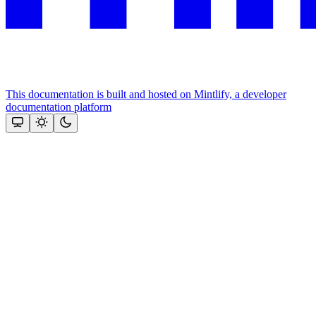
This documentation is built and hosted on Mintlify, a developer
documentation platform
Assistant
Responses
are
generated
using
AI
and
may
contain
mistakes.