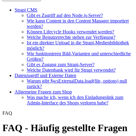
Strapi CMS
Gibt es Zugriff auf den Node.js-Server?
Wie kann Content in den Content Manager importiert
werden?
Können Lifecycle Hooks verwendet werden?
Welche Benutzerrechte stehen zur Verfügung?
Ist ein direkter Upload in die Strapi-Medienbibliothek
möglich?
Wie funktionieren Bild-Varianten und unterschiedliche
Größen?
Gibt es Zugang zum Strapi-Server?
Welche Datenbank wird für Strapi verwendet?
Datenzugriff und Externe Daten
Warum gibt $wsExternalData.load(file, options) null
zurück?
Allgemeine Fragen zum Shop
Was mache ich, wenn ich den Einladungslink zum
Admin-Interface des Shops verloren habe?
FAQ
FAQ - Häufig gestellte Fragen