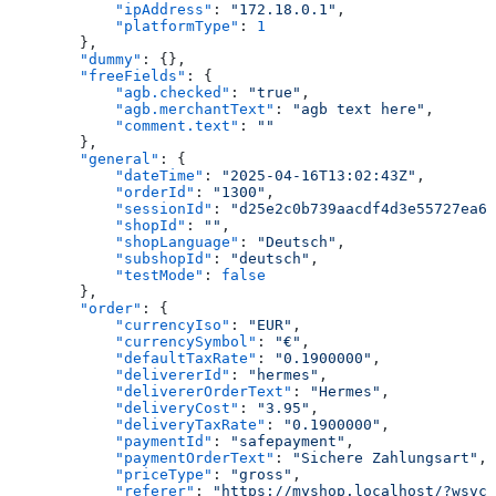
            "ipAddress"
: 
"172.18.0.1"
,
            "platformType"
: 
1
        },
        "dummy"
: {},
        "freeFields"
: {
            "agb.checked"
: 
"true"
,
            "agb.merchantText"
: 
"agb text here"
,
            "comment.text"
: 
""
        },
        "general"
: {
            "dateTime"
: 
"2025-04-16T13:02:43Z"
,
            "orderId"
: 
"1300"
,
            "sessionId"
: 
"d25e2c0b739aacdf4d3e55727ea6f
            "shopId"
: 
""
,
            "shopLanguage"
: 
"Deutsch"
,
            "subshopId"
: 
"deutsch"
,
            "testMode"
: 
false
        },
        "order"
: {
            "currencyIso"
: 
"EUR"
,
            "currencySymbol"
: 
"€"
,
            "defaultTaxRate"
: 
"0.1900000"
,
            "delivererId"
: 
"hermes"
,
            "delivererOrderText"
: 
"Hermes"
,
            "deliveryCost"
: 
"3.95"
,
            "deliveryTaxRate"
: 
"0.1900000"
,
            "paymentId"
: 
"safepayment"
,
            "paymentOrderText"
: 
"Sichere Zahlungsart"
,
            "priceType"
: 
"gross"
,
            "referer"
: 
"https://myshop.localhost/?wsvc=