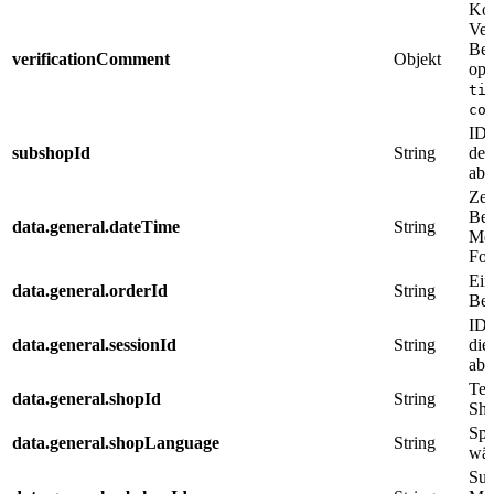
Kom
Ver
Bes
verificationComment
Objekt
opt
ti
co
ID 
subshopId
String
den
abg
Zei
Bes
data.general.dateTime
String
Met
For
Ein
data.general.orderId
String
Bes
ID 
data.general.sessionId
String
die
abg
Tec
data.general.shopId
String
Sho
Spr
data.general.shopLanguage
String
wäh
Sub