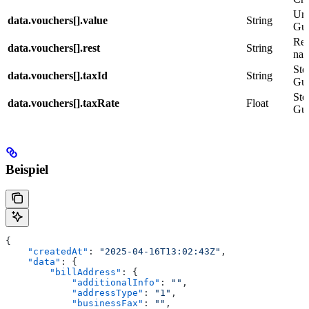
Urs
data.vouchers[].value
String
Gut
Res
data.vouchers[].rest
String
nac
Ste
data.vouchers[].taxId
String
Gut
Ste
data.vouchers[].taxRate
Float
Gut
Beispiel
{
    "createdAt"
: 
"2025-04-16T13:02:43Z"
,
    "data"
: {
        "billAddress"
: {
            "additionalInfo"
: 
""
,
            "addressType"
: 
"1"
,
            "businessFax"
: 
""
,