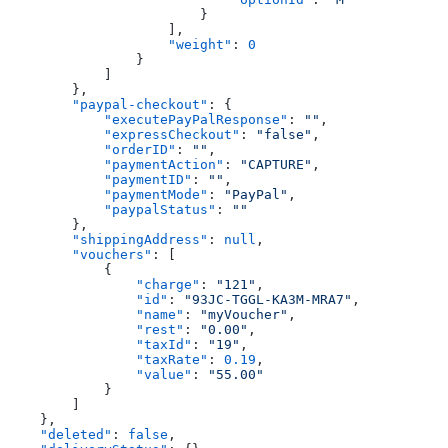
                        }
                    ],
                    "weight"
: 
0
                }
            ]
        },
        "paypal-checkout"
: {
            "executePayPalResponse"
: 
""
,
            "expressCheckout"
: 
"false"
,
            "orderID"
: 
""
,
            "paymentAction"
: 
"CAPTURE"
,
            "paymentID"
: 
""
,
            "paymentMode"
: 
"PayPal"
,
            "paypalStatus"
: 
""
        },
        "shippingAddress"
: 
null
,
        "vouchers"
: [
            {
                "charge"
: 
"121"
,
                "id"
: 
"93JC-TGGL-KA3M-MRA7"
,
                "name"
: 
"myVoucher"
,
                "rest"
: 
"0.00"
,
                "taxId"
: 
"19"
,
                "taxRate"
: 
0.19
,
                "value"
: 
"55.00"
            }
        ]
    },
    "deleted"
: 
false
,