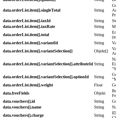
Ges
data.orderList.item[].singleTotal
String
Art
Prei
data.orderList.item[].taxId
String
Ste
data.orderList.item[].taxRate
String
Meh
End
data.orderList.item[].total
String
(ink
data.orderList.item[].variantId
String
Var
Var
data.orderList.item[].variantSelection[]
Objekt[]
Art
Nam
data.orderList.item[].variantSelection[].attributeId
String
Eig
“Si
Gew
data.orderList.item[].variantSelection[].optionId
String
“M”
data.orderList.item[].weight
Float
Gew
Ben
data.freeFields
Objekt
Fel
data.vouchers[].id
String
Gut
data.vouchers[].name
String
Nam
ID 
data.vouchers[].charge
String
Cha