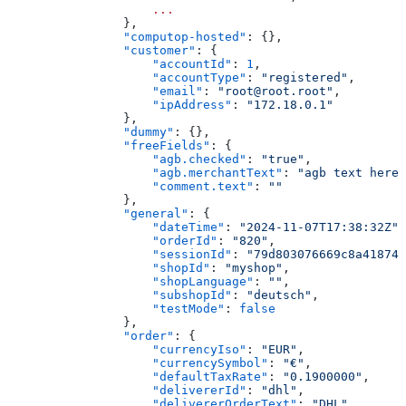
                    ...
                },
                "computop-hosted"
: {},
                "customer"
: {
                    "accountId"
: 
1
,
                    "accountType"
: 
"registered"
,
                    "email"
: 
"root@root.root"
,
                    "ipAddress"
: 
"172.18.0.1"
                },
                "dummy"
: {},
                "freeFields"
: {
                    "agb.checked"
: 
"true"
,
                    "agb.merchantText"
: 
"agb text here"
                    "comment.text"
: 
""
                },
                "general"
: {
                    "dateTime"
: 
"2024-11-07T17:38:32Z"
,
                    "orderId"
: 
"820"
,
                    "sessionId"
: 
"79d803076669c8a41874d
                    "shopId"
: 
"myshop"
,
                    "shopLanguage"
: 
""
,
                    "subshopId"
: 
"deutsch"
,
                    "testMode"
: 
false
                },
                "order"
: {
                    "currencyIso"
: 
"EUR"
,
                    "currencySymbol"
: 
"€"
,
                    "defaultTaxRate"
: 
"0.1900000"
,
                    "delivererId"
: 
"dhl"
,
                    "delivererOrderText"
: 
"DHL"
,