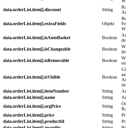
War
Rab
data.orderList.item[].discount
String
Art
Ben
data.orderList.item[].extraFields
Objekt
Fel
War
Art
data.orderList.item[].isAutoBasket
Boolean
den
War
data.orderList.item[].isChangeable
Boolean
änd
War
data.orderList.item[].isRemovable
Boolean
ent
Gib
aut
data.orderList.item[].isVisible
Boolean
Art
sich
data.orderList.item[].itemNumber
String
Art
data.orderList.item[].name
String
Art
Ori
data.orderList.item[].orgPrice
String
Rab
data.orderList.item[].price
String
Pre
data.orderList.item[].productId
String
Pro
data.orderList.item[].quantity
String
Bes