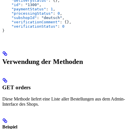
    "deliveryStatus"
: {},
    "id"
: 
"1300"
,
    "paymentStatus"
: 
1
,
    "processingStatus"
: 
0
,
    "subshopId"
: 
"deutsch"
,
    "verificationComment"
: {},
    "verificationStatus"
: 
0
}
Verwendung der Methoden
GET orders
Diese Methode liefert eine Liste aller Bestellungen aus dem Admin-
Interface des Shops.
Beispiel