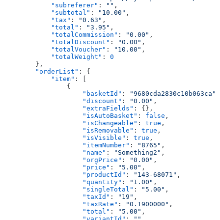
            "subreferer"
: 
""
,
            "subtotal"
: 
"10.00"
,
            "tax"
: 
"0.63"
,
            "total"
: 
"3.95"
,
            "totalCommission"
: 
"0.00"
,
            "totalDiscount"
: 
"0.00"
,
            "totalVoucher"
: 
"10.00"
,
            "totalWeight"
: 
0
        },
        "orderList"
: {
            "item"
: [
                {
                    "basketId"
: 
"9680cda2830c10b063ca"
,
                    "discount"
: 
"0.00"
,
                    "extraFields"
: {},
                    "isAutoBasket"
: 
false
,
                    "isChangeable"
: 
true
,
                    "isRemovable"
: 
true
,
                    "isVisible"
: 
true
,
                    "itemNumber"
: 
"8765"
,
                    "name"
: 
"Something2"
,
                    "orgPrice"
: 
"0.00"
,
                    "price"
: 
"5.00"
,
                    "productId"
: 
"143-68071"
,
                    "quantity"
: 
"1.00"
,
                    "singleTotal"
: 
"5.00"
,
                    "taxId"
: 
"19"
,
                    "taxRate"
: 
"0.1900000"
,
                    "total"
: 
"5.00"
,
                    "variantId"
: 
""
,