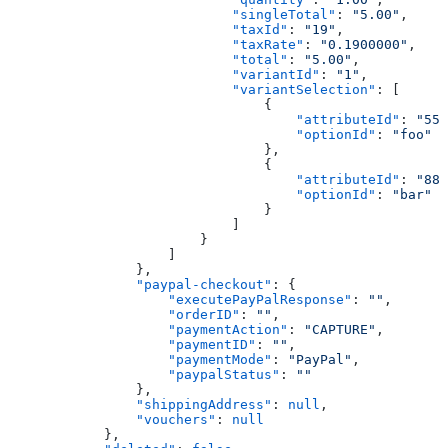
                            "singleTotal"
: 
"5.00"
,
                            "taxId"
: 
"19"
,
                            "taxRate"
: 
"0.1900000"
,
                            "total"
: 
"5.00"
,
                            "variantId"
: 
"1"
,
                            "variantSelection"
: [
                                {
                                    "attributeId"
: 
"555
                                    "optionId"
: 
"foo"
                                },
                                {
                                    "attributeId"
: 
"888
                                    "optionId"
: 
"bar"
                                }
                            ]
                        }
                    ]
                },
                "paypal-checkout"
: {
                    "executePayPalResponse"
: 
""
,
                    "orderID"
: 
""
,
                    "paymentAction"
: 
"CAPTURE"
,
                    "paymentID"
: 
""
,
                    "paymentMode"
: 
"PayPal"
,
                    "paypalStatus"
: 
""
                },
                "shippingAddress"
: 
null
,
                "vouchers"
: 
null
            },