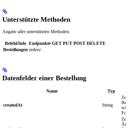
Unterstützte Methoden
Angabe aller unterstützten Methoden.
Befehl/Info
Endpunkte
GET
PUT
POST
DELETE
Bestellungen
orders/
Datenfelder einer Bestellung
Name
Typ
Zei
Bes
createdAt
String
wur
For
Zei
Änd