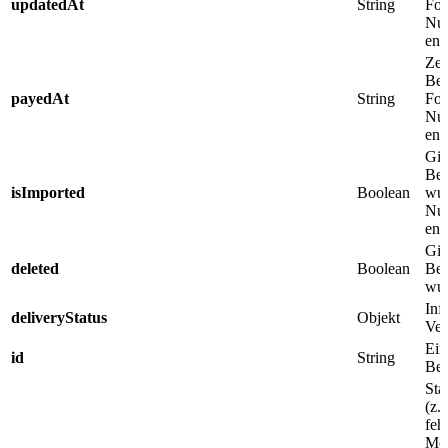
updatedAt
String
For
Nur
ent
Zei
Bez
payedAt
String
For
Nur
ent
Gib
Bes
isImported
Boolean
wur
Nur
ent
Gib
deleted
Boolean
Bes
wur
Inf
deliveryStatus
Objekt
Ver
Ein
id
String
Bes
Sta
(z.
feh
Mög