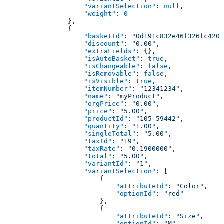
                    "variantSelection"
: 
null
,
                    "weight"
: 
0
                },
                {
                    "basketId"
: 
"0d191c832e46f326fc420d
                    "discount"
: 
"0.00"
,
                    "extraFields"
: {},
                    "isAutoBasket"
: 
true
,
                    "isChangeable"
: 
false
,
                    "isRemovable"
: 
false
,
                    "isVisible"
: 
true
,
                    "itemNumber"
: 
"12341234"
,
                    "name"
: 
"myProduct"
,
                    "orgPrice"
: 
"0.00"
,
                    "price"
: 
"5.00"
,
                    "productId"
: 
"105-59442"
,
                    "quantity"
: 
"1.00"
,
                    "singleTotal"
: 
"5.00"
,
                    "taxId"
: 
"19"
,
                    "taxRate"
: 
"0.1900000"
,
                    "total"
: 
"5.00"
,
                    "variantId"
: 
"1"
,
                    "variantSelection"
: [
                        {
                            "attributeId"
: 
"Color"
,
                            "optionId"
: 
"red"
                        },
                        {
                            "attributeId"
: 
"Size"
,
                            "optionId"
: 
"M"