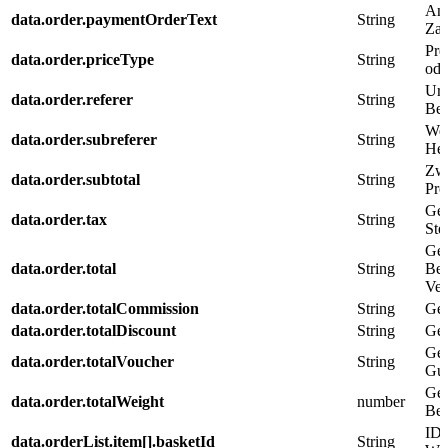
Anz
data.order.paymentOrderText
String
Zah
Pre
data.order.priceType
String
ode
Urs
data.order.referer
String
Bes
Wei
data.order.subreferer
String
Her
Zw
data.order.subtotal
String
Pro
Ge
data.order.tax
String
Ste
Ge
data.order.total
String
Bes
Ver
data.order.totalCommission
String
Ges
data.order.totalDiscount
String
Ges
Ges
data.order.totalVoucher
String
Gut
Ges
data.order.totalWeight
number
Bes
ID 
data.orderList.item[].basketId
String