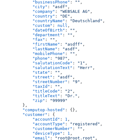
            "businessPhone"
: 
""
,
            "city"
: 
"asdf"
,
            "company"
: 
"WEBSALE AG"
,
            "country"
: 
"DE"
,
            "countryName"
: 
"Deutschland"
,
            "custom"
: 
null
,
            "dateOfBirth"
: 
""
,
            "department"
: 
""
,
            "fax"
: 
""
,
            "firstName"
: 
"asdff"
,
            "lastName"
: 
"asdf"
,
            "mobilePhone"
: 
""
,
            "phone"
: 
"987"
,
            "salutationCode"
: 
"1"
,
            "salutationText"
: 
"Herr"
,
            "state"
: 
""
,
            "street"
: 
"asdf"
,
            "streetNumber"
: 
"9"
,
            "taxId"
: 
""
,
            "titleCode"
: 
"2"
,
            "titleText"
: 
"Dr."
,
            "zip"
: 
"99999"
        },
        "computop-hosted"
: {},
        "customer"
: {
            "accountId"
: 
1
,
            "accountType"
: 
"registered"
,
            "customerNumber"
: 
""
,
            "deviceType"
: 
1
,
            "email"
: 
"root@root.root"
,