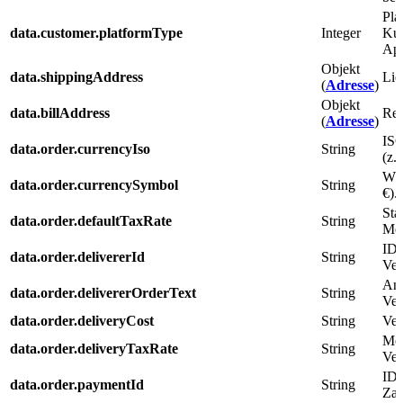
Pla
data.customer.platformType
Integer
Ku
Ap
Objekt
data.shippingAddress
Lie
(
Adresse
)
Objekt
data.billAddress
Rec
(
Adresse
)
ISO
data.order.currencyIso
String
(z.
Wäh
data.order.currencySymbol
String
€).
Sta
data.order.defaultTaxRate
String
Meh
ID 
data.order.delivererId
String
Ver
Anz
data.order.delivererOrderText
String
Ver
data.order.deliveryCost
String
Ver
Meh
data.order.deliveryTaxRate
String
Ver
ID 
data.order.paymentId
String
Zah