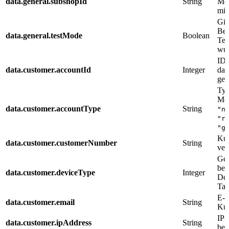
data.general.subshopId
String
Met
mit
Gib
Bes
data.general.testMode
Boolean
Tes
wur
ID 
data.customer.accountId
Integer
das
getä
Typ
Mög
data.customer.accountType
String
"n
"r
"g
Kun
data.customer.customerNumber
String
ver
Ger
bei
data.customer.deviceType
Integer
Des
Tab
E-M
data.customer.email
String
Ku
IP-
data.customer.ipAddress
String
bei