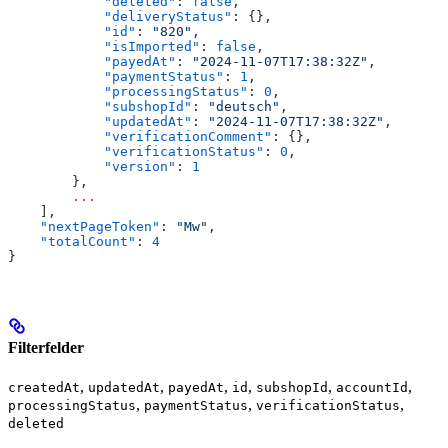
            "deleted"
: 
false
,
            "deliveryStatus"
: {},
            "id"
: 
"820"
,
            "isImported"
: 
false
,
            "payedAt"
: 
"2024-11-07T17:38:32Z"
,
            "paymentStatus"
: 
1
,
            "processingStatus"
: 
0
,
            "subshopId"
: 
"deutsch"
,
            "updatedAt"
: 
"2024-11-07T17:38:32Z"
,
            "verificationComment"
: {},
            "verificationStatus"
: 
0
,
            "version"
: 
1
        },
        ...
    ],
    "nextPageToken"
: 
"Mw"
,
    "totalCount"
: 
4
}
Filterfelder
,
,
,
,
,
,
createdAt
updatedAt
payedAt
id
subshopId
accountId
,
,
,
processingStatus
paymentStatus
verificationStatus
deleted