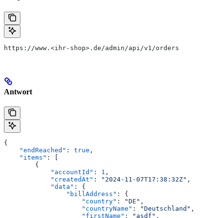
https://www.<ihr-shop>.de/admin/api/v1/orders
Antwort
{
    "endReached"
: 
true
,
    "items"
: [
        {
            "accountId"
: 
1
,
            "createdAt"
: 
"2024-11-07T17:38:32Z"
,
            "data"
: {
                "billAddress"
: {
                    "country"
: 
"DE"
,
                    "countryName"
: 
"Deutschland"
,
                    "firstName"
: 
"asdf"
,