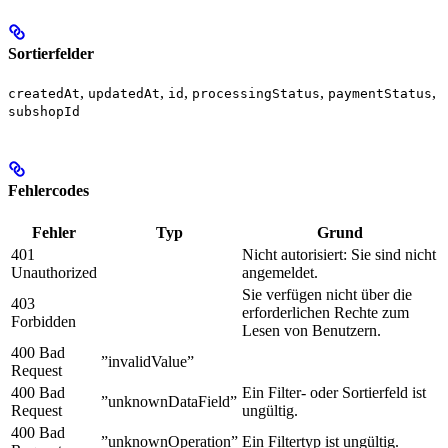
Sortierfelder
,
,
,
,
,
createdAt
updatedAt
id
processingStatus
paymentStatus
subshopId
Fehlercodes
Fehler
Typ
Grund
401
Nicht autorisiert: Sie sind nicht
Unauthorized
angemeldet.
Sie verfügen nicht über die
403
erforderlichen Rechte zum
Forbidden
Lesen von Benutzern.
400 Bad
”invalidValue”
Request
400 Bad
Ein Filter- oder Sortierfeld ist
”unknownDataField”
Request
ungültig.
400 Bad
”unknownOperation”
Ein Filtertyp ist ungültig.