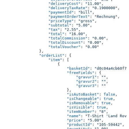
                    "deliveryCost"
: 
"11.00"
,
                    "deliveryTaxRate"
: 
"0.1900000"
,
                    "paymentId"
: 
"bill"
,
                    "paymentOrderText"
: 
"Rechnung"
,
                    "priceType"
: 
"gross"
,
                    "subtotal"
: 
"5.00"
,
                    "tax"
: 
"2.55"
,
                    "total"
: 
"16.00"
,
                    "totalCommission"
: 
"0.00"
,
                    "totalDiscount"
: 
"0.00"
,
                    "totalVoucher"
: 
"0.00"
                },
                "orderList"
: {
                    "item"
: [
                        {
                            "basketId"
: 
"d0c04a4cb60f7
                            "freeFields"
: {
                                "gravur1"
: 
""
,
                                "gravur2"
: 
""
,
                                "gravur3"
: 
""
                            },
                            "isAutoBasket"
: 
false
,
                            "isChangeable"
: 
true
,
                            "isRemovable"
: 
true
,
                            "isVisible"
: 
true
,
                            "itemNumber"
: 
"8"
,
                            "name"
: 
"T-Shirt 'Land Rove
                            "price"
: 
"5.00"
,
                            "productId"
: 
"105-59442"
,
                            "quantity"
: 
"1.00"
,