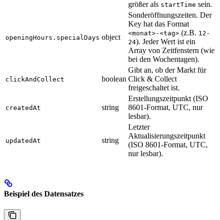
größer als
sein.
startTime
Sonderöffnungszeiten. Der
Key hat das Format
(z.B.
<monat>-<tag>
12-
object
openingHours.specialDays
). Jeder Wert ist ein
24
Array von Zeitfenstern (wie
bei den Wochentagen).
Gibt an, ob der Markt für
boolean
Click & Collect
clickAndCollect
freigeschaltet ist.
Erstellungszeitpunkt (ISO
string
8601-Format, UTC, nur
createdAt
lesbar).
Letzter
Aktualisierungszeitpunkt
string
updatedAt
(ISO 8601-Format, UTC,
nur lesbar).
Beispiel des Datensatzes