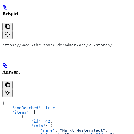
Beispiel
https://www.<ihr-shop>.de/admin/api/v1/stores/
Antwort
{
    "endReached"
: 
true
,
    "items"
: [
        {
            "id"
: 
42
,
            "info"
: {
                "name"
: 
"Markt Musterstadt"
,