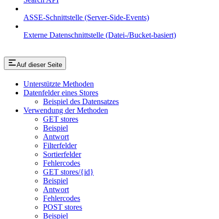
ASSE-Schnittstelle (Server-Side-Events)
Externe Datenschnittstelle (Datei-/Bucket-basiert)
Auf dieser Seite
Unterstützte Methoden
Datenfelder eines Stores
Beispiel des Datensatzes
Verwendung der Methoden
GET stores
Beispiel
Antwort
Filterfelder
Sortierfelder
Fehlercodes
GET stores/{id}
Beispiel
Antwort
Fehlercodes
POST stores
Beispiel