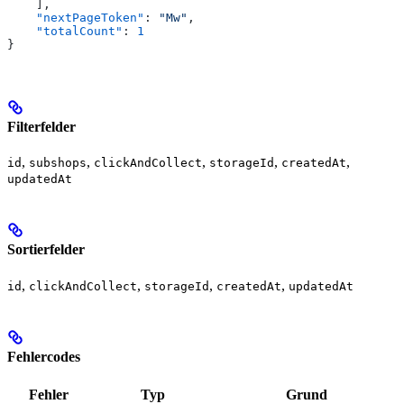
    ],
    "nextPageToken"
: 
"Mw"
,
    "totalCount"
: 
1
}
Filterfelder
,
,
,
,
,
id
subshops
clickAndCollect
storageId
createdAt
updatedAt
Sortierfelder
,
,
,
,
id
clickAndCollect
storageId
createdAt
updatedAt
Fehlercodes
Fehler
Typ
Grund