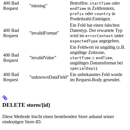
400 Bad
Betroffen:
oder
startTime
”missing”
Request
in Zeitfenstern,
endTime
oder
in
prefix
country
Postleitzahl-Einträgen.
Ein Feld hat einen falschen
400 Bad
Datentyp. Der erwartete Typ
”invalidFormat”
Request
wird im
unter
errorContext
angegeben.
expectedType
Ein Feldwert ist ungültig (z.B.
ungültige Zeitzone,
400 Bad
”invalidValue”
≥
,
startTime
endTime
Request
ungültiges Datumsformat bei
).
specialDays
400 Bad
Ein unbekanntes Feld wurde
”unknownDataField”
Request
im Request-Body gesendet.
DELETE stores/{id}
Diese Methode löscht einen bestehenden Store anhand seiner
eindeutigen Store-ID.