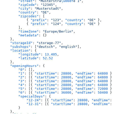
        "street"
: 
"Musterstra
\u00df
e 1"
,
        "zipCode"
: 
"12345"
,
        "city"
: 
"Musterstadt"
,
        "country"
: 
"DE"
,
        "zipcodes"
: [
            { 
"prefix"
: 
"123"
, 
"country"
: 
"DE"
 },
            { 
"prefix"
: 
"124"
, 
"country"
: 
"DE"
 }
        ],
        "timeZone"
: 
"Europe/Berlin"
,
        "metadata"
: {}
    },
    "storageId"
: 
"storage-77"
,
    "subshops"
: [
"deutsch"
, 
"english"
],
    "location"
: {
        "longitude"
: 
13.405
,
        "latitude"
: 
52.52
    },
    "openingHours"
: {
        "0"
: [],
        "1"
: [{ 
"startTime"
: 
28800
, 
"endTime"
: 
64800
 }]
        "2"
: [{ 
"startTime"
: 
28800
, 
"endTime"
: 
64800
 }]
        "3"
: [{ 
"startTime"
: 
28800
, 
"endTime"
: 
64800
 }]
        "4"
: [{ 
"startTime"
: 
28800
, 
"endTime"
: 
64800
 }]
        "5"
: [{ 
"startTime"
: 
28800
, 
"endTime"
: 
72000
 }]
        "6"
: [{ 
"startTime"
: 
36000
, 
"endTime"
: 
50400
 }]
        "specialDays"
: {
            "12-24"
: [{ 
"startTime"
: 
28800
, 
"endTime"
: 
            "12-31"
: [{ 
"startTime"
: 
28800
, 
"endTime"
: 
        }
    },