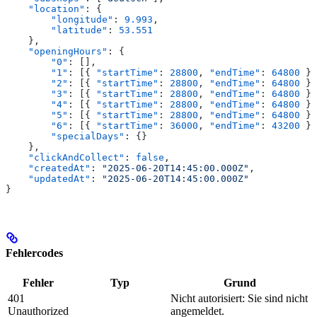
    "location"
: {
        "longitude"
: 
9.993
,
        "latitude"
: 
53.551
    },
    "openingHours"
: {
        "0"
: [],
        "1"
: [{ 
"startTime"
: 
28800
, 
"endTime"
: 
64800
 }]
        "2"
: [{ 
"startTime"
: 
28800
, 
"endTime"
: 
64800
 }]
        "3"
: [{ 
"startTime"
: 
28800
, 
"endTime"
: 
64800
 }]
        "4"
: [{ 
"startTime"
: 
28800
, 
"endTime"
: 
64800
 }]
        "5"
: [{ 
"startTime"
: 
28800
, 
"endTime"
: 
64800
 }]
        "6"
: [{ 
"startTime"
: 
36000
, 
"endTime"
: 
43200
 }]
        "specialDays"
: {}
    },
    "clickAndCollect"
: 
false
,
    "createdAt"
: 
"2025-06-20T14:45:00.000Z"
,
    "updatedAt"
: 
"2025-06-20T14:45:00.000Z"
}
Fehlercodes
Fehler
Typ
Grund
401
Nicht autorisiert: Sie sind nicht
Unauthorized
angemeldet.