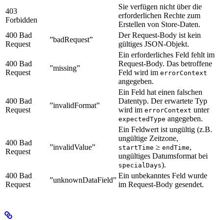
Sie verfügen nicht über die
403
erforderlichen Rechte zum
Forbidden
Erstellen von Store-Daten.
400 Bad
Der Request-Body ist kein
”badRequest”
Request
gültiges JSON-Objekt.
Ein erforderliches Feld fehlt im
400 Bad
Request-Body. Das betroffene
”missing”
Request
Feld wird im
errorContext
angegeben.
Ein Feld hat einen falschen
400 Bad
Datentyp. Der erwartete Typ
”invalidFormat”
Request
wird im
unter
errorContext
angegeben.
expectedType
Ein Feldwert ist ungültig (z.B.
ungültige Zeitzone,
400 Bad
”invalidValue”
≥
,
startTime
endTime
Request
ungültiges Datumsformat bei
).
specialDays
400 Bad
Ein unbekanntes Feld wurde
”unknownDataField”
Request
im Request-Body gesendet.