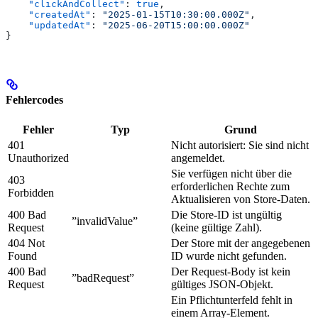
    "clickAndCollect"
: 
true
,
    "createdAt"
: 
"2025-01-15T10:30:00.000Z"
,
    "updatedAt"
: 
"2025-06-20T15:00:00.000Z"
}
Fehlercodes
Fehler
Typ
Grund
401
Nicht autorisiert: Sie sind nicht
Unauthorized
angemeldet.
Sie verfügen nicht über die
403
erforderlichen Rechte zum
Forbidden
Aktualisieren von Store-Daten.
400 Bad
Die Store-ID ist ungültig
”invalidValue”
Request
(keine gültige Zahl).
404 Not
Der Store mit der angegebenen
Found
ID wurde nicht gefunden.
400 Bad
Der Request-Body ist kein
”badRequest”
Request
gültiges JSON-Objekt.
Ein Pflichtunterfeld fehlt in
einem Array-Element.