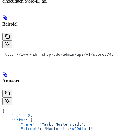
eindeutigen Store-ID ab.
Beispiel
https://www.<ihr-shop>.de/admin/api/v1/stores/42
Antwort
{
    "id"
: 
42
,
    "info"
: {
        "name"
: 
"Markt Musterstadt"
,
        "street"
: 
"Musterstra
\u00df
e 1"
,