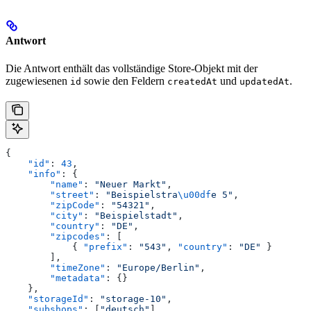
Antwort
Die Antwort enthält das vollständige Store-Objekt mit der
zugewiesenen
sowie den Feldern
und
.
id
createdAt
updatedAt
{
    "id"
: 
43
,
    "info"
: {
        "name"
: 
"Neuer Markt"
,
        "street"
: 
"Beispielstra
\u00df
e 5"
,
        "zipCode"
: 
"54321"
,
        "city"
: 
"Beispielstadt"
,
        "country"
: 
"DE"
,
        "zipcodes"
: [
            { 
"prefix"
: 
"543"
, 
"country"
: 
"DE"
 }
        ],
        "timeZone"
: 
"Europe/Berlin"
,
        "metadata"
: {}
    },
    "storageId"
: 
"storage-10"
,
    "subshops"
: [
"deutsch"
],