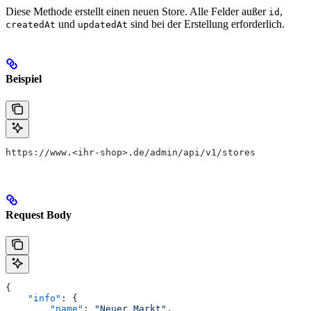
Diese Methode erstellt einen neuen Store. Alle Felder außer
,
id
und
sind bei der Erstellung erforderlich.
createdAt
updatedAt
Beispiel
https://www.<ihr-shop>.de/admin/api/v1/stores
Request Body
{
    "info"
: {
        "name"
: 
"Neuer Markt"
,