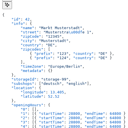
{
    "id"
: 
42
,
    "info"
: {
        "name"
: 
"Markt Musterstadt"
,
        "street"
: 
"Musterstra
\u00df
e 1"
,
        "zipCode"
: 
"12345"
,
        "city"
: 
"Musterstadt"
,
        "country"
: 
"DE"
,
        "zipcodes"
: [
            { 
"prefix"
: 
"123"
, 
"country"
: 
"DE"
 },
            { 
"prefix"
: 
"124"
, 
"country"
: 
"DE"
 }
        ],
        "timeZone"
: 
"Europe/Berlin"
,
        "metadata"
: {}
    },
    "storageId"
: 
"storage-99"
,
    "subshops"
: [
"deutsch"
, 
"english"
],
    "location"
: {
        "longitude"
: 
13.405
,
        "latitude"
: 
52.52
    },
    "openingHours"
: {
        "0"
: [],
        "1"
: [{ 
"startTime"
: 
28800
, 
"endTime"
: 
64800
 }]
        "2"
: [{ 
"startTime"
: 
28800
, 
"endTime"
: 
64800
 }]
        "3"
: [{ 
"startTime"
: 
28800
, 
"endTime"
: 
64800
 }]
        "4"
: [{ 
"startTime"
: 
28800
, 
"endTime"
: 
64800
 }]