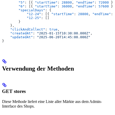
        "5"
: [{ 
"startTime"
: 
28800
, 
"endTime"
: 
72000
 }]
        "6"
: [{ 
"startTime"
: 
36000
, 
"endTime"
: 
57600
 }]
        "specialDays"
: {
            "12-24"
: [{ 
"startTime"
: 
28800
, 
"endTime"
: 
            "12-25"
: []
        }
    },
    "clickAndCollect"
: 
true
,
    "createdAt"
: 
"2025-01-15T10:30:00.000Z"
,
    "updatedAt"
: 
"2025-06-20T14:45:00.000Z"
}
Verwendung der Methoden
GET stores
Diese Methode liefert eine Liste aller Märkte aus dem Admin-
Interface des Shops.