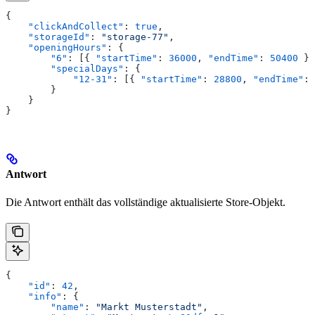
{
    "clickAndCollect"
: 
true
,
    "storageId"
: 
"storage-77"
,
    "openingHours"
: {
        "6"
: [{ 
"startTime"
: 
36000
, 
"endTime"
: 
50400
 }]
        "specialDays"
: {
            "12-31"
: [{ 
"startTime"
: 
28800
, 
"endTime"
: 
        }
    }
}
Antwort
Die Antwort enthält das vollständige aktualisierte Store-Objekt.
{
    "id"
: 
42
,
    "info"
: {
        "name"
: 
"Markt Musterstadt"
,