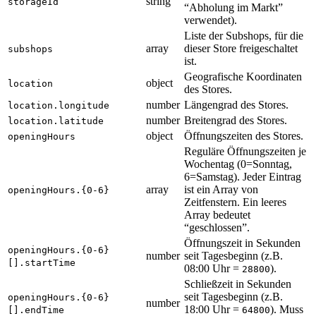
string
storageId
“Abholung im Markt”
verwendet).
Liste der Subshops, für die
array
dieser Store freigeschaltet
subshops
ist.
Geografische Koordinaten
object
location
des Stores.
number
Längengrad des Stores.
location.longitude
number
Breitengrad des Stores.
location.latitude
object
Öffnungszeiten des Stores.
openingHours
Reguläre Öffnungszeiten je
Wochentag (0=Sonntag,
6=Samstag). Jeder Eintrag
array
ist ein Array von
openingHours.{0-6}
Zeitfenstern. Ein leeres
Array bedeutet
“geschlossen”.
Öffnungszeit in Sekunden
openingHours.{0-6}
number
seit Tagesbeginn (z.B.
[].startTime
08:00 Uhr =
).
28800
Schließzeit in Sekunden
seit Tagesbeginn (z.B.
openingHours.{0-6}
number
18:00 Uhr =
). Muss
[].endTime
64800