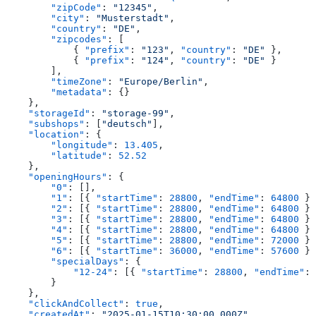
        "zipCode"
: 
"12345"
,
        "city"
: 
"Musterstadt"
,
        "country"
: 
"DE"
,
        "zipcodes"
: [
            { 
"prefix"
: 
"123"
, 
"country"
: 
"DE"
 },
            { 
"prefix"
: 
"124"
, 
"country"
: 
"DE"
 }
        ],
        "timeZone"
: 
"Europe/Berlin"
,
        "metadata"
: {}
    },
    "storageId"
: 
"storage-99"
,
    "subshops"
: [
"deutsch"
],
    "location"
: {
        "longitude"
: 
13.405
,
        "latitude"
: 
52.52
    },
    "openingHours"
: {
        "0"
: [],
        "1"
: [{ 
"startTime"
: 
28800
, 
"endTime"
: 
64800
 }]
        "2"
: [{ 
"startTime"
: 
28800
, 
"endTime"
: 
64800
 }]
        "3"
: [{ 
"startTime"
: 
28800
, 
"endTime"
: 
64800
 }]
        "4"
: [{ 
"startTime"
: 
28800
, 
"endTime"
: 
64800
 }]
        "5"
: [{ 
"startTime"
: 
28800
, 
"endTime"
: 
72000
 }]
        "6"
: [{ 
"startTime"
: 
36000
, 
"endTime"
: 
57600
 }]
        "specialDays"
: {
            "12-24"
: [{ 
"startTime"
: 
28800
, 
"endTime"
: 
        }
    },
    "clickAndCollect"
: 
true
,
    "createdAt"
: 
"2025-01-15T10:30:00.000Z"
,