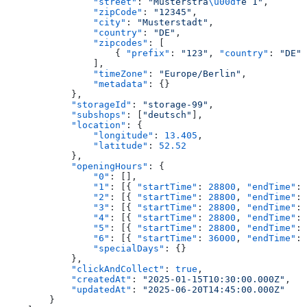
                "street"
: 
"Musterstra
\u00df
e 1"
,
                "zipCode"
: 
"12345"
,
                "city"
: 
"Musterstadt"
,
                "country"
: 
"DE"
,
                "zipcodes"
: [
                    { 
"prefix"
: 
"123"
, 
"country"
: 
"DE"
 
                ],
                "timeZone"
: 
"Europe/Berlin"
,
                "metadata"
: {}
            },
            "storageId"
: 
"storage-99"
,
            "subshops"
: [
"deutsch"
],
            "location"
: {
                "longitude"
: 
13.405
,
                "latitude"
: 
52.52
            },
            "openingHours"
: {
                "0"
: [],
                "1"
: [{ 
"startTime"
: 
28800
, 
"endTime"
: 
                "2"
: [{ 
"startTime"
: 
28800
, 
"endTime"
: 
                "3"
: [{ 
"startTime"
: 
28800
, 
"endTime"
: 
                "4"
: [{ 
"startTime"
: 
28800
, 
"endTime"
: 
                "5"
: [{ 
"startTime"
: 
28800
, 
"endTime"
: 
                "6"
: [{ 
"startTime"
: 
36000
, 
"endTime"
: 
                "specialDays"
: {}
            },
            "clickAndCollect"
: 
true
,
            "createdAt"
: 
"2025-01-15T10:30:00.000Z"
,
            "updatedAt"
: 
"2025-06-20T14:45:00.000Z"
        }