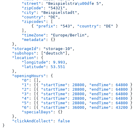
        "street"
: 
"Beispielstra
\u00df
e 5"
,
        "zipCode"
: 
"54321"
,
        "city"
: 
"Beispielstadt"
,
        "country"
: 
"DE"
,
        "zipcodes"
: [
            { 
"prefix"
: 
"543"
, 
"country"
: 
"DE"
 }
        ],
        "timeZone"
: 
"Europe/Berlin"
,
        "metadata"
: {}
    },
    "storageId"
: 
"storage-10"
,
    "subshops"
: [
"deutsch"
],
    "location"
: {
        "longitude"
: 
9.993
,
        "latitude"
: 
53.551
    },
    "openingHours"
: {
        "0"
: [],
        "1"
: [{ 
"startTime"
: 
28800
, 
"endTime"
: 
64800
 }]
        "2"
: [{ 
"startTime"
: 
28800
, 
"endTime"
: 
64800
 }]
        "3"
: [{ 
"startTime"
: 
28800
, 
"endTime"
: 
64800
 }]
        "4"
: [{ 
"startTime"
: 
28800
, 
"endTime"
: 
64800
 }]
        "5"
: [{ 
"startTime"
: 
28800
, 
"endTime"
: 
64800
 }]
        "6"
: [{ 
"startTime"
: 
36000
, 
"endTime"
: 
43200
 }]
        "specialDays"
: {}
    },
    "clickAndCollect"
: 
false
}