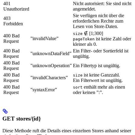
401
Nicht autorisiert: Sie sind nicht
Unauthorized
angemeldet.
Sie verfügen nicht über die
403
erforderlichen Rechte zum
Forbidden
Lesen von Store-Daten.
∉ [1;300]
size
400 Bad
”invalidValue”
ist keine Zahl oder
pageToken
Request
kleiner als 0.
400 Bad
Ein Filter- oder Sortierfeld ist
”unknownDataField”
Request
ungültig.
400 Bad
”unknownOperation”
Ein Filtertyp ist ungültig.
Request
400 Bad
ist keine Ganzzahl.
size
”invalidCharacters”
Request
Ein Filterwert ist ungültig.
400 Bad
enthält mehr als einen
sort
”syntaxError”
Request
oder keinen ”:”.
GET stores/{id}
Diese Methode ruft die Details eines einzelnen Stores anhand seiner