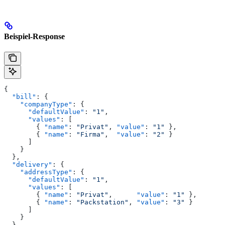
Beispiel-Response
{
  "bill"
: {
    "companyType"
: {
      "defaultValue"
: 
"1"
,
      "values"
: [
        { 
"name"
: 
"Privat"
, 
"value"
: 
"1"
 },
        { 
"name"
: 
"Firma"
,  
"value"
: 
"2"
 }
      ]
    }
  },
  "delivery"
: {
    "addressType"
: {
      "defaultValue"
: 
"1"
,
      "values"
: [
        { 
"name"
: 
"Privat"
,      
"value"
: 
"1"
 },
        { 
"name"
: 
"Packstation"
, 
"value"
: 
"3"
 }
      ]
    }
  }