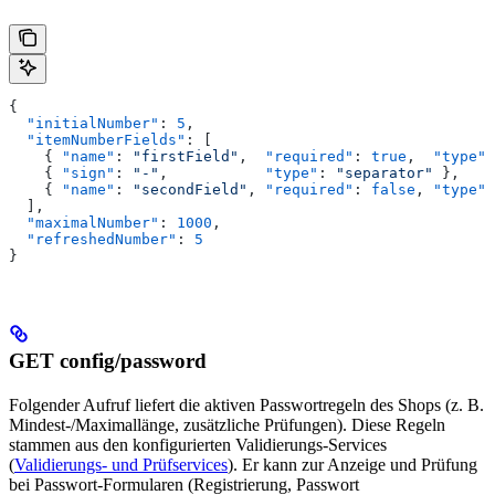
{
  "initialNumber"
: 
5
,
  "itemNumberFields"
: [
    { 
"name"
: 
"firstField"
,  
"required"
: 
true
,  
"type"
:
    { 
"sign"
: 
"-"
,           
"type"
: 
"separator"
 },
    { 
"name"
: 
"secondField"
, 
"required"
: 
false
, 
"type"
:
  ],
  "maximalNumber"
: 
1000
,
  "refreshedNumber"
: 
5
}
GET config/password
Folgender Aufruf liefert die aktiven Passwortregeln des Shops (z. B.
Mindest-/Maximallänge, zusätzliche Prüfungen). Diese Regeln
stammen aus den konfigurierten Validierungs-Services
(
Validierungs- und Prüfservices
). Er kann zur Anzeige und Prüfung
bei Passwort-Formularen (Registrierung, Passwort