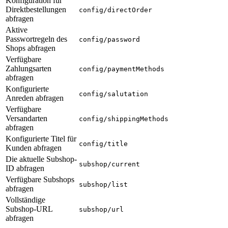
Konfiguration für
Direktbestellungen
config/directOrder
abfragen
Aktive
Passwortregeln des
config/password
Shops abfragen
Verfügbare
Zahlungsarten
config/paymentMethods
abfragen
Konfigurierte
config/salutation
Anreden abfragen
Verfügbare
Versandarten
config/shippingMethods
abfragen
Konfigurierte Titel für
config/title
Kunden abfragen
Die aktuelle Subshop-
subshop/current
ID abfragen
Verfügbare Subshops
subshop/list
abfragen
Vollständige
Subshop-URL
subshop/url
abfragen