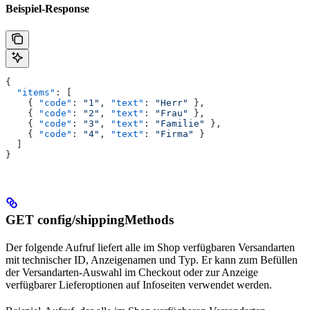
Beispiel-Response
{
  "items"
: [
    { 
"code"
: 
"1"
, 
"text"
: 
"Herr"
 },
    { 
"code"
: 
"2"
, 
"text"
: 
"Frau"
 },
    { 
"code"
: 
"3"
, 
"text"
: 
"Familie"
 },
    { 
"code"
: 
"4"
, 
"text"
: 
"Firma"
 }
  ]
}
GET config/shippingMethods
Der folgende Aufruf liefert alle im Shop verfügbaren Versandarten
mit technischer ID, Anzeigenamen und Typ. Er kann zum Befüllen
der Versandarten-Auswahl im Checkout oder zur Anzeige
verfügbarer Lieferoptionen auf Infoseiten verwendet werden.