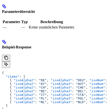
Parameterübersicht
Parameter
Typ
Beschreibung
—
—
Keine zusätzlichen Parameter.
Beispiel-Response
{
  "items"
: [
    { 
"isoAlpha2"
: 
"DE"
, 
"isoAlpha3"
: 
"DEU"
, 
"isoNum"
: 
    { 
"isoAlpha2"
: 
"AT"
, 
"isoAlpha3"
: 
"AUT"
, 
"isoNum"
: 
    { 
"isoAlpha2"
: 
"CH"
, 
"isoAlpha3"
: 
"CHE"
, 
"isoNum"
: 
    { 
"isoAlpha2"
: 
"BE"
, 
"isoAlpha3"
: 
"BEL"
, 
"isoNum"
: 
    { 
"isoAlpha2"
: 
"IT"
, 
"isoAlpha3"
: 
"ITA"
, 
"isoNum"
: 
    { 
"isoAlpha2"
: 
"PL"
, 
"isoAlpha3"
: 
"POL"
, 
"isoNum"
: 
    { 
"isoAlpha2"
: 
"NL"
, 
"isoAlpha3"
: 
"NLD"
, 
"isoNum"
: 
  ]