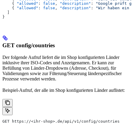
    { 
"allowed"
: 
false
, 
"description"
: 
"Google prüft ge
    { 
"allowed"
: 
false
, 
"description"
: 
"Wir haben ein V
  ]
}
GET config/countries
Der folgende Aufruf liefert die im Shop konfigurierten Länder
inklusive ihrer ISO-Codes und Anzeigenamen. Er kann zur
Befüllung von Länder-Dropdowns (Adresse, Checkout), für
Validierungen sowie zur Filterung/Steuerung länderspezifischer
Prozesse verwendet werden.
Beispiel-Aufruf, der alle im Shop konfigurierten Länder auflistet:
GET https://<ihr-shop>.de/api/v1/config/countries