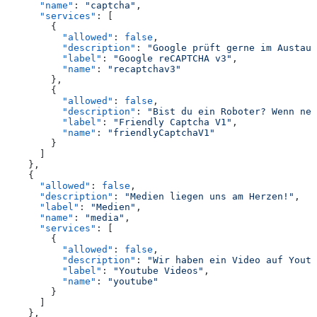
      "name"
: 
"captcha"
,
      "services"
: [
        {
          "allowed"
: 
false
,
          "description"
: 
"Google prüft gerne im Austaus
          "label"
: 
"Google reCAPTCHA v3"
,
          "name"
: 
"recaptchav3"
        },
        {
          "allowed"
: 
false
,
          "description"
: 
"Bist du ein Roboter? Wenn nei
          "label"
: 
"Friendly Captcha V1"
,
          "name"
: 
"friendlyCaptchaV1"
        }
      ]
    },
    {
      "allowed"
: 
false
,
      "description"
: 
"Medien liegen uns am Herzen!"
,
      "label"
: 
"Medien"
,
      "name"
: 
"media"
,
      "services"
: [
        {
          "allowed"
: 
false
,
          "description"
: 
"Wir haben ein Video auf Youtu
          "label"
: 
"Youtube Videos"
,
          "name"
: 
"youtube"
        }
      ]
    },