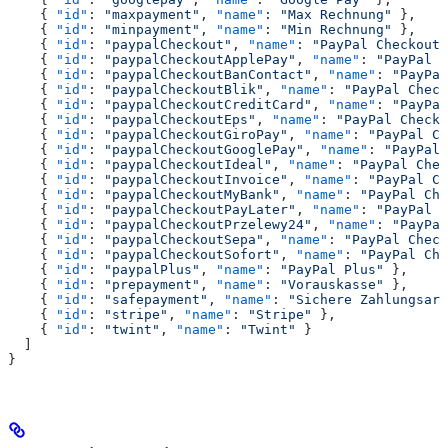
    { 
"id"
: 
"maxpayment"
, 
"name"
: 
"Max Rechnung"
 },
    { 
"id"
: 
"minpayment"
, 
"name"
: 
"Min Rechnung"
 },
    { 
"id"
: 
"paypalCheckout"
, 
"name"
: 
"PayPal Checkout"
    { 
"id"
: 
"paypalCheckoutApplePay"
, 
"name"
: 
"PayPal C
    { 
"id"
: 
"paypalCheckoutBanContact"
, 
"name"
: 
"PayPal
    { 
"id"
: 
"paypalCheckoutBlik"
, 
"name"
: 
"PayPal Check
    { 
"id"
: 
"paypalCheckoutCreditCard"
, 
"name"
: 
"PayPal
    { 
"id"
: 
"paypalCheckoutEps"
, 
"name"
: 
"PayPal Checko
    { 
"id"
: 
"paypalCheckoutGiroPay"
, 
"name"
: 
"PayPal Ch
    { 
"id"
: 
"paypalCheckoutGooglePay"
, 
"name"
: 
"PayPal 
    { 
"id"
: 
"paypalCheckoutIdeal"
, 
"name"
: 
"PayPal Chec
    { 
"id"
: 
"paypalCheckoutInvoice"
, 
"name"
: 
"PayPal Ch
    { 
"id"
: 
"paypalCheckoutMyBank"
, 
"name"
: 
"PayPal Che
    { 
"id"
: 
"paypalCheckoutPayLater"
, 
"name"
: 
"PayPal C
    { 
"id"
: 
"paypalCheckoutPrzelewy24"
, 
"name"
: 
"PayPal
    { 
"id"
: 
"paypalCheckoutSepa"
, 
"name"
: 
"PayPal Check
    { 
"id"
: 
"paypalCheckoutSofort"
, 
"name"
: 
"PayPal Che
    { 
"id"
: 
"paypalPlus"
, 
"name"
: 
"PayPal Plus"
 },
    { 
"id"
: 
"prepayment"
, 
"name"
: 
"Vorauskasse"
 },
    { 
"id"
: 
"safepayment"
, 
"name"
: 
"Sichere Zahlungsart
    { 
"id"
: 
"stripe"
, 
"name"
: 
"Stripe"
 },
    { 
"id"
: 
"twint"
, 
"name"
: 
"Twint"
 }
  ]
}