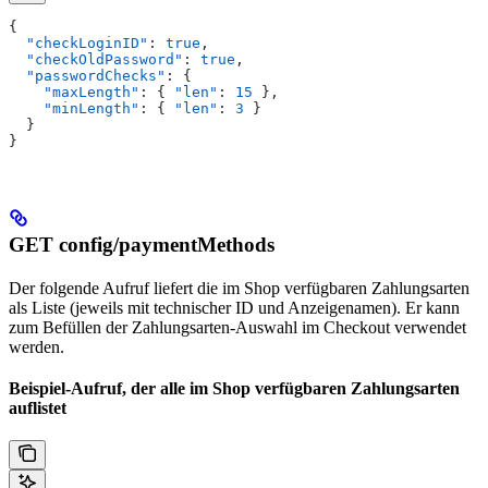
{
  "checkLoginID"
: 
true
,
  "checkOldPassword"
: 
true
,
  "passwordChecks"
: {
    "maxLength"
: { 
"len"
: 
15
 },
    "minLength"
: { 
"len"
: 
3
 }
  }
}
GET config/paymentMethods
Der folgende Aufruf liefert die im Shop verfügbaren Zahlungsarten
als Liste (jeweils mit technischer ID und Anzeigenamen). Er kann
zum Befüllen der Zahlungsarten-Auswahl im Checkout verwendet
werden.
Beispiel-Aufruf, der alle im Shop verfügbaren Zahlungsarten
auflistet