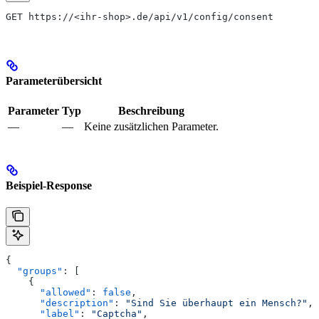
GET https://<ihr-shop>.de/api/v1/config/consent
Parameterübersicht
Parameter
Typ
Beschreibung
—
—
Keine zusätzlichen Parameter.
Beispiel-Response
{
  "groups"
: [
    {
      "allowed"
: 
false
,
      "description"
: 
"Sind Sie überhaupt ein Mensch?"
,
      "label"
: 
"Captcha"
,