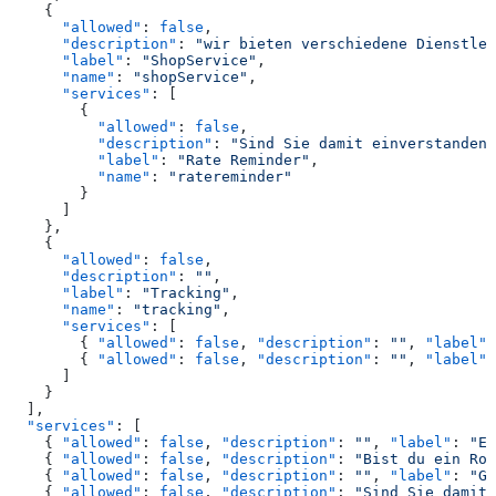
    {
      "allowed"
: 
false
,
      "description"
: 
"wir bieten verschiedene Dienstlei
      "label"
: 
"ShopService"
,
      "name"
: 
"shopService"
,
      "services"
: [
        {
          "allowed"
: 
false
,
          "description"
: 
"Sind Sie damit einverstanden,
          "label"
: 
"Rate Reminder"
,
          "name"
: 
"ratereminder"
        }
      ]
    },
    {
      "allowed"
: 
false
,
      "description"
: 
""
,
      "label"
: 
"Tracking"
,
      "name"
: 
"tracking"
,
      "services"
: [
        { 
"allowed"
: 
false
, 
"description"
: 
""
, 
"label"
:
        { 
"allowed"
: 
false
, 
"description"
: 
""
, 
"label"
:
      ]
    }
  ],
  "services"
: [
    { 
"allowed"
: 
false
, 
"description"
: 
""
, 
"label"
: 
"Ec
    { 
"allowed"
: 
false
, 
"description"
: 
"Bist du ein Rob
    { 
"allowed"
: 
false
, 
"description"
: 
""
, 
"label"
: 
"Go
    { 
"allowed"
: 
false
, 
"description"
: 
"Sind Sie damit 