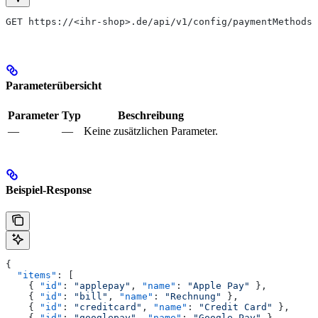
GET https://<ihr-shop>.de/api/v1/config/paymentMethods
Parameterübersicht
Parameter
Typ
Beschreibung
—
—
Keine zusätzlichen Parameter.
Beispiel-Response
{
  "items"
: [
    { 
"id"
: 
"applepay"
, 
"name"
: 
"Apple Pay"
 },
    { 
"id"
: 
"bill"
, 
"name"
: 
"Rechnung"
 },
    { 
"id"
: 
"creditcard"
, 
"name"
: 
"Credit Card"
 },
    { 
"id"
: 
"googlepay"
, 
"name"
: 
"Google Pay"
 },