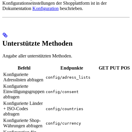
Konfigurationseinstellungen der Shopplattform ist in der
Dokumentation
Konfiguration
beschrieben.
Unterstützte Methoden
Angabe aller unterstützten Methoden.
Befehl
Endpunkte
GET
PUT
POS
Konfigurierte
config/adress_lists
Adresslisten abfragen
Konfigurierte
Einwilligungsgruppen
config/consent
abfragen
Konfigurierte Länder
+ ISO-Codes
config/countries
abfragen
Konfigurierte Shop-
config/currency
Währungen abfragen