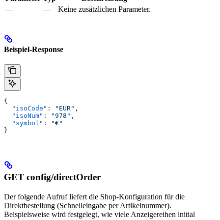
—
—
Keine zusätzlichen Parameter.
Beispiel-Response
{
  "isoCode"
: 
"EUR"
,
  "isoNum"
: 
"978"
,
  "symbol"
: 
"€"
}
GET config/directOrder
Der folgende Aufruf liefert die Shop-Konfiguration für die
Direktbestellung (Schnelleingabe per Artikelnummer).
Beispielsweise wird festgelegt, wie viele Anzeigereihen initial