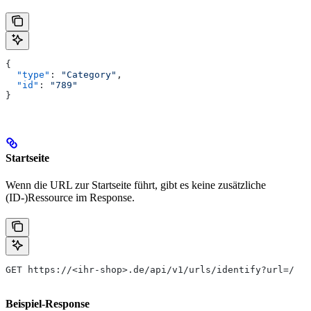
{
  "type"
: 
"Category"
,
  "id"
: 
"789"
}
Startseite
Wenn die URL zur Startseite führt, gibt es keine zusätzliche
(ID-)Ressource im Response.
GET https://<ihr-shop>.de/api/v1/urls/identify?url=/
Beispiel-Response