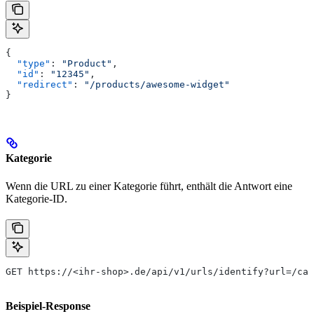
{
  "type"
: 
"Product"
,
  "id"
: 
"12345"
,
  "redirect"
: 
"/products/awesome-widget"
}
Kategorie
Wenn die URL zu einer Kategorie führt, enthält die Antwort eine
Kategorie-ID.
GET https://<ihr-shop>.de/api/v1/urls/identify?url=/cat
Beispiel-Response