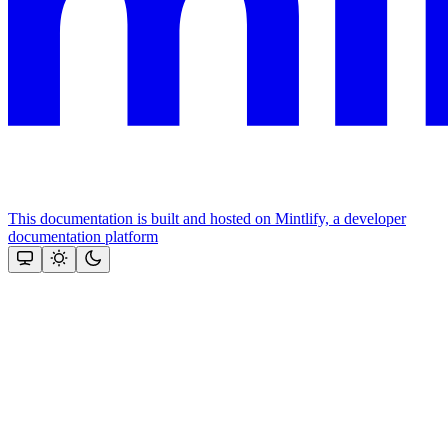
This documentation is built and hosted on Mintlify, a developer
documentation platform
Assistant
Responses
are
generated
using
AI