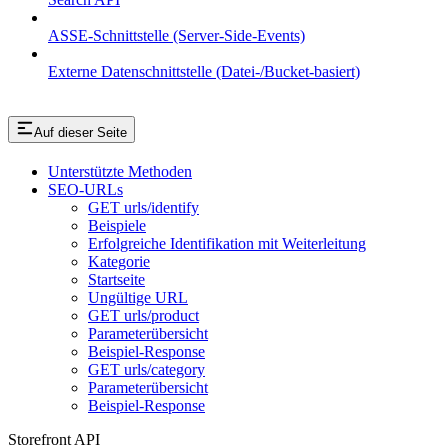
ASSE-Schnittstelle (Server-Side-Events)
Externe Datenschnittstelle (Datei-/Bucket-basiert)
Auf dieser Seite
Unterstützte Methoden
SEO-URLs
GET urls/identify
Beispiele
Erfolgreiche Identifikation mit Weiterleitung
Kategorie
Startseite
Ungültige URL
GET urls/product
Parameterübersicht
Beispiel-Response
GET urls/category
Parameterübersicht
Beispiel-Response
Storefront API