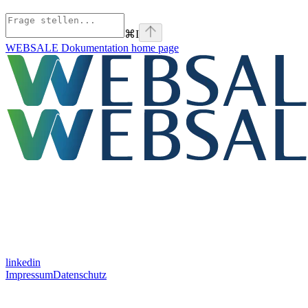
⌘
I
WEBSALE Dokumentation
home page
linkedin
Impressum
Datenschutz