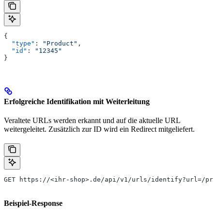
{
  "type"
: 
"Product"
,
  "id"
: 
"12345"
}
Erfolgreiche Identifikation mit Weiterleitung
Veraltete URLs werden erkannt und auf die aktuelle URL
weitergeleitet. Zusätzlich zur ID wird ein Redirect mitgeliefert.
GET https://<ihr-shop>.de/api/v1/urls/identify?url=/pro
Beispiel-Response