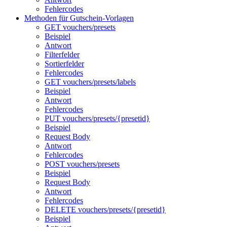
Fehlercodes
Methoden für Gutschein-Vorlagen
GET vouchers/presets
Beispiel
Antwort
Filterfelder
Sortierfelder
Fehlercodes
GET vouchers/presets/labels
Beispiel
Antwort
Fehlercodes
PUT vouchers/presets/{presetid}
Beispiel
Request Body
Antwort
Fehlercodes
POST vouchers/presets
Beispiel
Request Body
Antwort
Fehlercodes
DELETE vouchers/presets/{presetid}
Beispiel