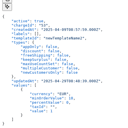
{
    "active"
: 
true
,
    "chargeId"
: 
"53"
,
    "createdAt"
: 
"2025-04-09T08:57:59.000Z"
,
    "labels"
: [],
    "templateId"
: 
"newTemplateName2"
,
    "types"
: {
        "appOnly"
: 
false
,
        "discount"
: 
false
,
        "freeShipping"
: 
false
,
        "keepSurplus"
: 
false
,
        "maxUseCountSet"
: 
false
,
        "multipleCustomer"
: 
false
,
        "newCustomersOnly"
: 
false
    },
    "updatedAt"
: 
"2025-04-29T08:48:39.000Z"
,
    "values"
: [
        {
            "currency"
: 
"EUR"
,
            "minOrderValue"
: 
10
,
            "percentValue"
: 
0
,
            "taxId"
: 
""
,
            "value"
: 
1
        }
    ]
}