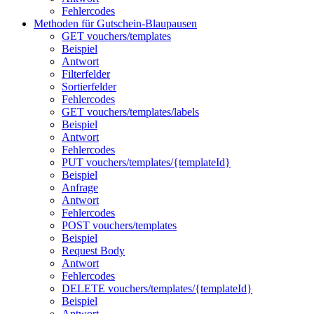
Fehlercodes
Methoden für Gutschein-Blaupausen
GET vouchers/templates
Beispiel
Antwort
Filterfelder
Sortierfelder
Fehlercodes
GET vouchers/templates/labels
Beispiel
Antwort
Fehlercodes
PUT vouchers/templates/{templateId}
Beispiel
Anfrage
Antwort
Fehlercodes
POST vouchers/templates
Beispiel
Request Body
Antwort
Fehlercodes
DELETE vouchers/templates/{templateId}
Beispiel
Antwort