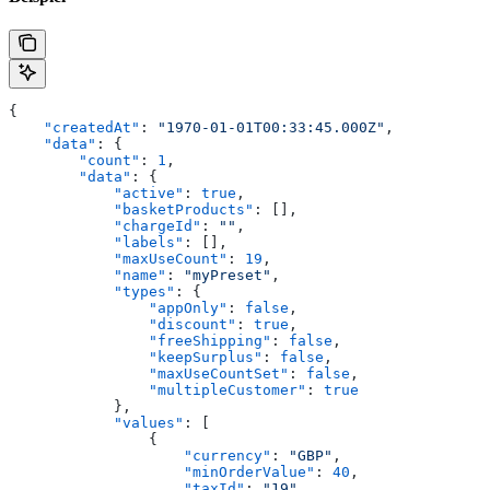
{
    "createdAt"
: 
"1970-01-01T00:33:45.000Z"
,
    "data"
: {
        "count"
: 
1
,
        "data"
: {
            "active"
: 
true
,
            "basketProducts"
: [],
            "chargeId"
: 
""
,
            "labels"
: [],
            "maxUseCount"
: 
19
,
            "name"
: 
"myPreset"
,
            "types"
: {
                "appOnly"
: 
false
,
                "discount"
: 
true
,
                "freeShipping"
: 
false
,
                "keepSurplus"
: 
false
,
                "maxUseCountSet"
: 
false
,
                "multipleCustomer"
: 
true
            },
            "values"
: [
                {
                    "currency"
: 
"GBP"
,
                    "minOrderValue"
: 
40
,
                    "taxId"
: 
"19"
,