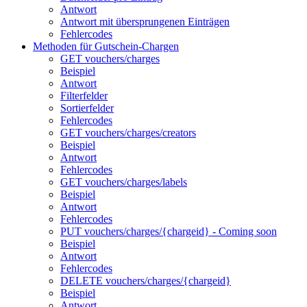
Antwort
Antwort mit übersprungenen Einträgen
Fehlercodes
Methoden für Gutschein-Chargen
GET vouchers/charges
Beispiel
Antwort
Filterfelder
Sortierfelder
Fehlercodes
GET vouchers/charges/creators
Beispiel
Antwort
Fehlercodes
GET vouchers/charges/labels
Beispiel
Antwort
Fehlercodes
PUT vouchers/charges/{chargeid} - Coming soon
Beispiel
Antwort
Fehlercodes
DELETE vouchers/charges/{chargeid}
Beispiel
Antwort