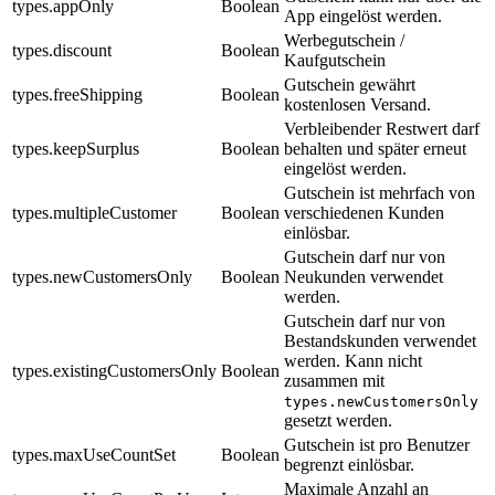
types.appOnly
Boolean
App eingelöst werden.
Werbegutschein /
types.discount
Boolean
Kaufgutschein
Gutschein gewährt
types.freeShipping
Boolean
kostenlosen Versand.
Verbleibender Restwert darf
types.keepSurplus
Boolean
behalten und später erneut
eingelöst werden.
Gutschein ist mehrfach von
types.multipleCustomer
Boolean
verschiedenen Kunden
einlösbar.
Gutschein darf nur von
types.newCustomersOnly
Boolean
Neukunden verwendet
werden.
Gutschein darf nur von
Bestandskunden verwendet
werden. Kann nicht
types.existingCustomersOnly
Boolean
zusammen mit
types.newCustomersOnly
gesetzt werden.
Gutschein ist pro Benutzer
types.maxUseCountSet
Boolean
begrenzt einlösbar.
Maximale Anzahl an