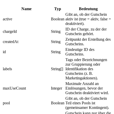
Name
Typ
Bedeutung
Gibt an, ob der Gutschein
active
Boolean
aktiv ist (true = aktiv, false =
deaktiviert).
ID der Charge, zu der der
chargeId
String
Gutschein gehört.
Zeitpunkt der Erstellung des
createdAt
String
Gutscheins.
Eindeutige ID des
id
String
Gutscheins.
Tags oder Bezeichnungen
zur Gruppierung oder
labels
String[]
Identifikation des
Gutscheins (z. B.
Marketingaktionen).
Maximale Anzahl an
maxUseCount
Integer
Einlösungen, bevor der
Gutschein deaktiviert wird.
Gibt an, ob der Gutschein
pool
Boolean
Teil eines Pools ist
(gemeinsamer Kontingent).
Gutschein kann nur über die