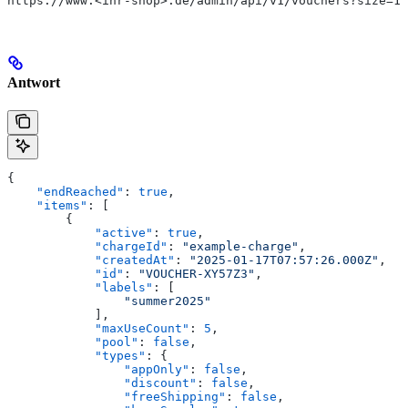
https://www.<ihr-shop>.de/admin/api/v1/vouchers?size=10
Antwort
{
    "endReached"
: 
true
,
    "items"
: [
        {
            "active"
: 
true
,
            "chargeId"
: 
"example-charge"
,
            "createdAt"
: 
"2025-01-17T07:57:26.000Z"
,
            "id"
: 
"VOUCHER-XY57Z3"
,
            "labels"
: [
                "summer2025"
            ],
            "maxUseCount"
: 
5
,
            "pool"
: 
false
,
            "types"
: {
                "appOnly"
: 
false
,
                "discount"
: 
false
,
                "freeShipping"
: 
false
,