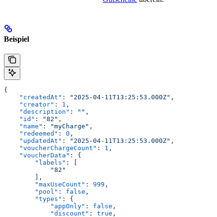
Beispiel
{
    "createdAt"
: 
"2025-04-11T13:25:53.000Z"
,
    "creator"
: 
1
,
    "description"
: 
""
,
    "id"
: 
"82"
,
    "name"
: 
"myCharge"
,
    "redeemed"
: 
0
,
    "updatedAt"
: 
"2025-04-11T13:25:53.000Z"
,
    "voucherChargeCount"
: 
1
,
    "voucherData"
: {
        "labels"
: [
            "82"
        ],
        "maxUseCount"
: 
999
,
        "pool"
: 
false
,
        "types"
: {
            "appOnly"
: 
false
,
            "discount"
: 
true
,