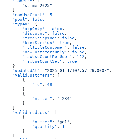
    "labels"
: [
        "summer2025"
    ],
    "maxUseCount"
: 
5
,
    "pool"
: 
false
,
    "types"
: {
        "appOnly"
: 
false
,
        "discount"
: 
false
,
        "freeShipping"
: 
false
,
        "keepSurplus"
: 
true
,
        "multipleCustomer"
: 
false
,
        "newCustomersOnly"
: 
false
,
        "maxUseCountPerUser"
: 
122
,
        "maxUseCountSet"
: 
true
    },
    "updatedAt"
: 
"2025-01-17T07:57:26.000Z"
,
    "validCustomers"
: [
        {
            "id"
: 
48
        },
        {
            "number"
: 
"1234"
        }
    ],
    "validProducts"
: [
        {
            "number"
: 
"go1"
,
            "quantity"
: 
1
        }
    ],