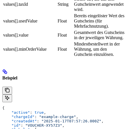
values[].taxId
String
Gutscheinwert angewendet
wird.
Bereits eingelöster Wert des
values[].usedValue
Float
Gutscheins (für
Mehrfachnutzung).
Gesamtwert des Gutscheins
values[].value
Float
in der jeweiligen Währung.
Mindestbestellwert in der
values[].minOrderValue
Float
Währung, um den
Gutschein einzulösen.
Beispiel
{
    "active"
: 
true
,
    "chargeId"
: 
"example-charge"
,
    "createdAt"
: 
"2025-01-17T07:57:26.000Z"
,
    "id"
: 
"VOUCHER-XY57Z3"
,