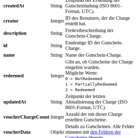
Zeitpunkt der Erstellung der
createdAt
String
Gutscheinladung (ISO 8601-
Format, UTC).
ID des Benutzers, der die Charge
creator
Integer
erstellt hat.
Freitextbeschreibung der
description
String
Gutschein-Charge.
Eindeutige ID der Gutschein-
id
String
Charge.
name
String
Name der Gutschein-Charge.
Gibt an, ob Gutscheine der Charge
eingelöst wurden.
Mögliche Werte:
redeemed
Integer
0 = NotRedeemed
1 = PartiallyRedeemed
2 = Redeemed
Zeitpunkt der letzten
updatedAt
String
Aktualisierung der Charge (ISO
8601-Format, UTC).
Anzahl der mit dieser Charge
voucherChargeCount
Integer
erstellten Gutscheine.
Details zu Gutscheinen. Alle Felder
voucherData
Objekt
stimmen mit
den Feldern der
Gutscheine
überein.