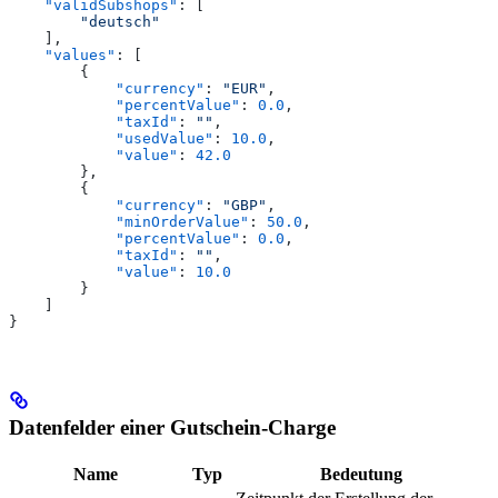
    "validSubshops"
: [
        "deutsch"
    ],
    "values"
: [
        {
            "currency"
: 
"EUR"
,
            "percentValue"
: 
0.0
,
            "taxId"
: 
""
,
            "usedValue"
: 
10.0
,
            "value"
: 
42.0
        },
        {
            "currency"
: 
"GBP"
,
            "minOrderValue"
: 
50.0
,
            "percentValue"
: 
0.0
,
            "taxId"
: 
""
,
            "value"
: 
10.0
        }
    ]
}
Datenfelder einer Gutschein-Charge
Name
Typ
Bedeutung