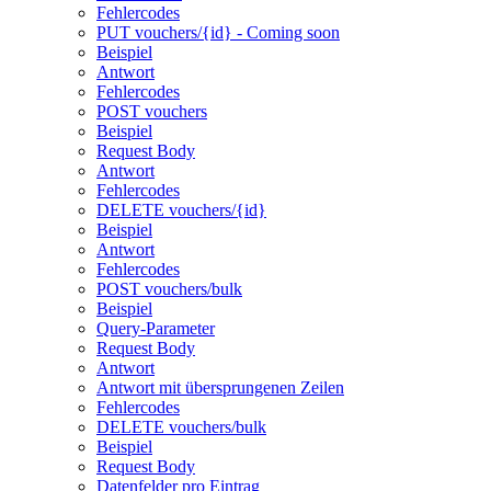
Fehlercodes
PUT vouchers/{id} - Coming soon
Beispiel
Antwort
Fehlercodes
POST vouchers
Beispiel
Request Body
Antwort
Fehlercodes
DELETE vouchers/{id}
Beispiel
Antwort
Fehlercodes
POST vouchers/bulk
Beispiel
Query-Parameter
Request Body
Antwort
Antwort mit übersprungenen Zeilen
Fehlercodes
DELETE vouchers/bulk
Beispiel
Request Body
Datenfelder pro Eintrag