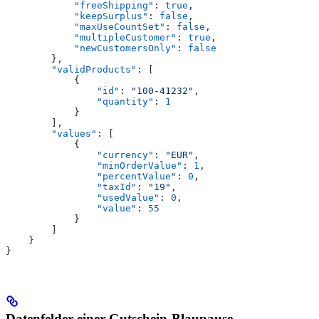
            "freeShipping"
: 
true
,
            "keepSurplus"
: 
false
,
            "maxUseCountSet"
: 
false
,
            "multipleCustomer"
: 
true
,
            "newCustomersOnly"
: 
false
        },
        "validProducts"
: [
            {
                "id"
: 
"100-41232"
,
                "quantity"
: 
1
            }
        ],
        "values"
: [
            {
                "currency"
: 
"EUR"
,
                "minOrderValue"
: 
1
,
                "percentValue"
: 
0
,
                "taxId"
: 
"19"
,
                "usedValue"
: 
0
,
                "value"
: 
55
            }
        ]
    }
}
Datenfelder einer Gutschein-Blaupause