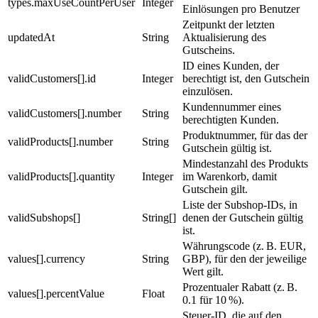
types.maxUseCountPerUser
Integer
Einlösungen pro Benutzer
Zeitpunkt der letzten
updatedAt
String
Aktualisierung des
Gutscheins.
ID eines Kunden, der
validCustomers[].id
Integer
berechtigt ist, den Gutschein
einzulösen.
Kundennummer eines
validCustomers[].number
String
berechtigten Kunden.
Produktnummer, für das der
validProducts[].number
String
Gutschein gültig ist.
Mindestanzahl des Produkts
validProducts[].quantity
Integer
im Warenkorb, damit
Gutschein gilt.
Liste der Subshop-IDs, in
validSubshops[]
String[]
denen der Gutschein gültig
ist.
Währungscode (z. B. EUR,
values[].currency
String
GBP), für den der jeweilige
Wert gilt.
Prozentualer Rabatt (z. B.
values[].percentValue
Float
0.1 für 10 %).
Steuer-ID, die auf den