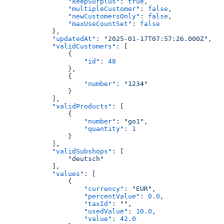
                "keepSurplus"
: 
true
,
                "multipleCustomer"
: 
false
,
                "newCustomersOnly"
: 
false
,
                "maxUseCountSet"
: 
false
            },
            "updatedAt"
: 
"2025-01-17T07:57:26.000Z"
,
            "validCustomers"
: [
                {
                    "id"
: 
48
                },
                {
                    "number"
: 
"1234"
                }
            ],
            "validProducts"
: [
                {
                    "number"
: 
"go1"
,
                    "quantity"
: 
1
                }
            ],
            "validSubshops"
: [
                "deutsch"
            ],
            "values"
: [
                {
                    "currency"
: 
"EUR"
,
                    "percentValue"
: 
0.0
,
                    "taxId"
: 
""
,
                    "usedValue"
: 
10.0
,
                    "value"
: 
42.0