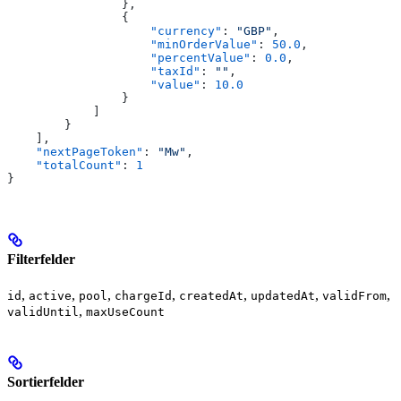
                },
                {
                    "currency"
: 
"GBP"
,
                    "minOrderValue"
: 
50.0
,
                    "percentValue"
: 
0.0
,
                    "taxId"
: 
""
,
                    "value"
: 
10.0
                }
            ]
        }
    ],
    "nextPageToken"
: 
"Mw"
,
    "totalCount"
: 
1
}
Filterfelder
,
,
,
,
,
,
,
id
active
pool
chargeId
createdAt
updatedAt
validFrom
,
validUntil
maxUseCount
Sortierfelder