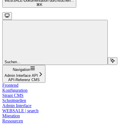
WEBSALE-Dokumentation durchsuchen...
⌘
K
Suchen...
Navigation
Admin Interface API
API-Referenz CMS
Frontend
Konfiguration
Strapi CMS
Schnittstellen
Admin Interface
WEBSALE | search
Migration
Ressourcen