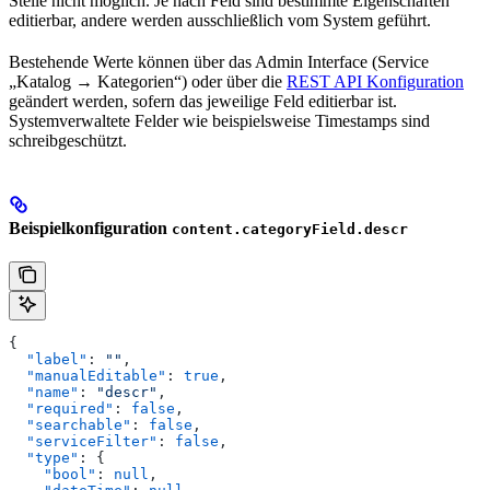
Stelle nicht möglich. Je nach Feld sind bestimmte Eigenschaften
editierbar, andere werden ausschließlich vom System geführt.
Bestehende Werte können über das Admin Interface (Service
„Katalog → Kategorien“) oder über die
REST API Konfiguration
geändert werden, sofern das jeweilige Feld editierbar ist.
Systemverwaltete Felder wie beispielsweise Timestamps sind
schreibgeschützt.
Beispielkonfiguration
content.categoryField.descr
{
  "label"
: 
""
,
  "manualEditable"
: 
true
,
  "name"
: 
"descr"
,
  "required"
: 
false
,
  "searchable"
: 
false
,
  "serviceFilter"
: 
false
,
  "type"
: {
    "bool"
: 
null
,