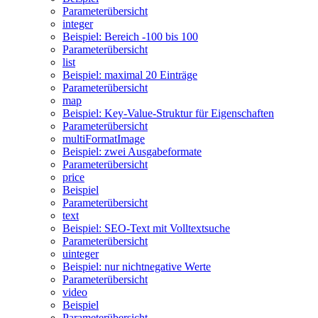
Parameterübersicht
integer
Beispiel: Bereich -100 bis 100
Parameterübersicht
list
Beispiel: maximal 20 Einträge
Parameterübersicht
map
Beispiel: Key-Value-Struktur für Eigenschaften
Parameterübersicht
multiFormatImage
Beispiel: zwei Ausgabeformate
Parameterübersicht
price
Beispiel
Parameterübersicht
text
Beispiel: SEO-Text mit Volltextsuche
Parameterübersicht
uinteger
Beispiel: nur nichtnegative Werte
Parameterübersicht
video
Beispiel
Parameterübersicht