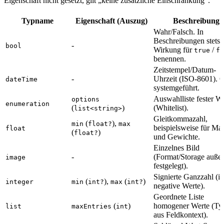
Eigenschaft nicht gesetzt, gilt „keine zusätzliche Einschränkung“.
Typname
Eigenschaft (Auszug)
Beschreibung
Wahr/Falsch. In
Beschreibungen stets 
-
bool
Wirkung für
/
true
fa
benennen.
Zeitstempel/Datum-
-
Uhrzeit (ISO-8601). O
dateTime
systemgeführt.
Auswahlliste fester W
options
enumeration
(
)
(Whitelist).
list<string>
Gleitkommazahl,
(
),
min
float?
max
beispielsweise für Ma
float
(
)
float?
und Gewichte.
Einzelnes Bild
-
(Format/Storage auße
image
festgelegt).
Signierte Ganzzahl (in
(
),
(
)
integer
min
int?
max
int?
negative Werte).
Geordnete Liste
(
)
homogener Werte (Ty
list
maxEntries
int
aus Feldkontext).