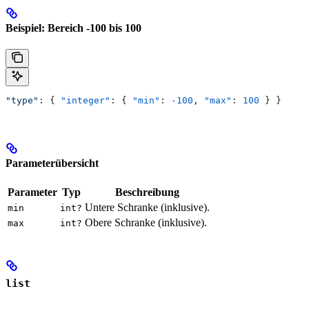
Beispiel: Bereich -100 bis 100
"type"
: { 
"integer"
: { 
"min"
: 
-100
, 
"max"
: 
100
 } }
Parameterübersicht
Parameter
Typ
Beschreibung
Untere Schranke (inklusive).
min
int?
Obere Schranke (inklusive).
max
int?
list