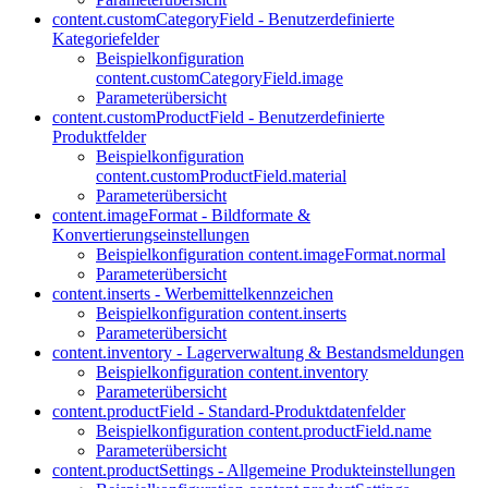
content.customCategoryField - Benutzerdefinierte
Kategoriefelder
Beispielkonfiguration
content.customCategoryField.image
Parameterübersicht
content.customProductField - Benutzerdefinierte
Produktfelder
Beispielkonfiguration
content.customProductField.material
Parameterübersicht
content.imageFormat - Bildformate &
Konvertierungseinstellungen
Beispielkonfiguration content.imageFormat.normal
Parameterübersicht
content.inserts - Werbemittelkennzeichen
Beispielkonfiguration content.inserts
Parameterübersicht
content.inventory - Lagerverwaltung & Bestandsmeldungen
Beispielkonfiguration content.inventory
Parameterübersicht
content.productField - Standard-Produktdatenfelder
Beispielkonfiguration content.productField.name
Parameterübersicht
content.productSettings - Allgemeine Produkteinstellungen