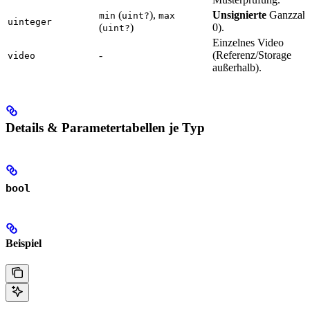
(
),
Unsignierte
Ganzzahl
min
uint?
max
uinteger
(
)
0).
uint?
Einzelnes Video
-
(Referenz/Storage
video
außerhalb).
Details & Parametertabellen je Typ
bool
Beispiel