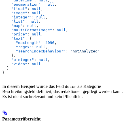
    "dateTime"
: 
null
,
    "enumeration"
: 
null
,
    "float"
: 
null
,
    "image"
: 
null
,
    "integer"
: 
null
,
    "list"
: 
null
,
    "map"
: 
null
,
    "multiFormatImage"
: 
null
,
    "price"
: 
null
,
    "text"
: {
      "maxLength"
: 
4096
,
      "regex"
: 
null
,
      "searchIndexBehaviour"
: 
"notAnalyzed"
    },
    "uinteger"
: 
null
,
    "video"
: 
null
  }
}
In diesem Beispiel wurde das Feld
als Kategorie-
descr
Beschreibungsfeld definiert, das redaktionell gepflegt werden kann.
Es ist nicht suchrelevant und kein Pflichtfeld.
Parameterübersicht