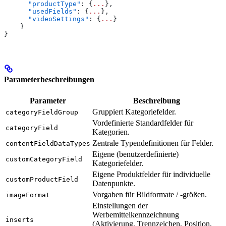
      "productType"
: {
...
},
      "usedFields"
: {
...
},
      "videoSettings"
: {
...
}
    }
}
Parameterbeschreibungen
Parameter
Beschreibung
Gruppiert Kategoriefelder.
categoryFieldGroup
Vordefinierte Standardfelder für
categoryField
Kategorien.
Zentrale Typendefinitionen für Felder.
contentFieldDataTypes
Eigene (benutzerdefinierte)
customCategoryField
Kategoriefelder.
Eigene Produktfelder für individuelle
customProductField
Datenpunkte.
Vorgaben für Bildformate / -größen.
imageFormat
Einstellungen der
Werbemittelkennzeichnung
inserts
(Aktivierung, Trennzeichen, Position,