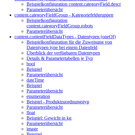
Beispielkonfiguration content.categoryField.descr
Parameterübersicht
content.categoryFieldGroup - Kategoriefeldgruppen
Beispielkonfiguration
content.categoryFieldGroup.robots
Parameterübersicht
content.contentFieldDataTypes - Datentypen (oneOf)
Beispielkonfiguration für die Zuweisung von
Datentypen type bei einem Datenfeld
Überblick der verfügbaren Datentypen
Details & Parametertabellen je Typ
bool
Beispiel
Parameterübersicht
dateTime
Beispiel
Parameterübersicht
enumeration
Beispiel - Produktzuordnungstyp
Parameterübersicht
float
Beispiel: Gewicht in kg
Parameterübersicht
image
Beispiel