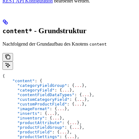
REST API Konfiguration
bearbeitet werden.
- Grundstruktur
content*
Nachfolgend der Grundaufbau des Knotens
content
{
    "content"
: {
      "categoryFieldGroup"
: {
...
},
      "categoryField"
: {
...
},
      "contentFieldDataTypes"
: {
...
},
      "customCategoryField"
: {
...
},
      "customProductField"
: {
...
},
      "imageFormat"
: {
...
},
      "inserts"
: {
...
},
      "inventory"
: {
...
},
      "productAttribute"
: {
...
},
      "productFieldGroup"
: {
...
},
      "productField"
: {
...
},
      "productSettings"
: {
...
},