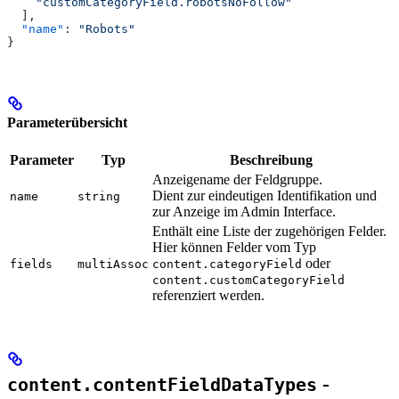
    "customCategoryField.robotsNoFollow"
  ],
  "name"
: 
"Robots"
}
Parameterübersicht
Parameter
Typ
Beschreibung
Anzeigename der Feldgruppe.
Dient zur eindeutigen Identifikation und
name
string
zur Anzeige im Admin Interface.
Enthält eine Liste der zugehörigen Felder.
Hier können Felder vom Typ
oder
fields
multiAssoc
content.categoryField
content.customCategoryField
referenziert werden.
-
content.contentFieldDataTypes