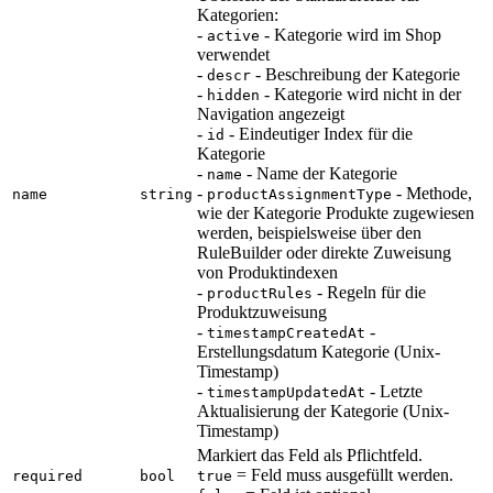
Kategorien:
-
- Kategorie wird im Shop
active
verwendet
-
- Beschreibung der Kategorie
descr
-
- Kategorie wird nicht in der
hidden
Navigation angezeigt
-
- Eindeutiger Index für die
id
Kategorie
-
- Name der Kategorie
name
-
- Methode,
name
string
productAssignmentType
wie der Kategorie Produkte zugewiesen
werden, beispielsweise über den
RuleBuilder oder direkte Zuweisung
von Produktindexen
-
- Regeln für die
productRules
Produktzuweisung
-
-
timestampCreatedAt
Erstellungsdatum Kategorie (Unix-
Timestamp)
-
- Letzte
timestampUpdatedAt
Aktualisierung der Kategorie (Unix-
Timestamp)
Markiert das Feld als Pflichtfeld.
= Feld muss ausgefüllt werden.
required
bool
true