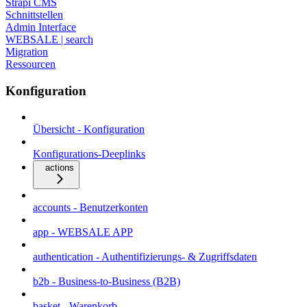
Strapi CMS
Schnittstellen
Admin Interface
WEBSALE | search
Migration
Ressourcen
Konfiguration
Übersicht - Konfiguration
Konfigurations-Deeplinks
actions
accounts - Benutzerkonten
app - WEBSALE APP
authentication - Authentifizierungs- & Zugriffsdaten
b2b - Business-to-Business (B2B)
basket - Warenkorb