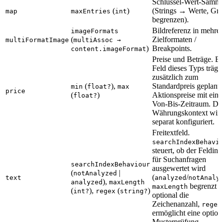
Schlüssel-Wert-Samm
(
)
(Strings → Werte, Gr
map
maxEntries
int
begrenzen).
Bildreferenz in mehre
imageFormats
(
Zielformaten /
multiFormatImage
multiAssoc →
)
Breakpoints.
content.imageFormat
Preise und Beträge. E
Feld dieses Typs trägt
zusätzlich zum
(
),
Standardpreis geplant
min
float?
max
price
(
)
Aktionspreise mit ein
float?
Von-Bis-Zeitraum. De
Währungskontext wir
separat konfiguriert.
Freitextfeld.
searchIndexBehavi
steuert, ob der Feldinh
für Suchanfragen
searchIndexBehaviour
ausgewertet wird
(
|
notAnalyzed
(
/
text
analyzed
notAnaly
),
analyzed
maxLength
begrenzt
maxLength
(
),
(
)
int?
regex
string?
optional die
Zeichenanzahl,
regex
ermöglicht eine option
Musterprüfung.