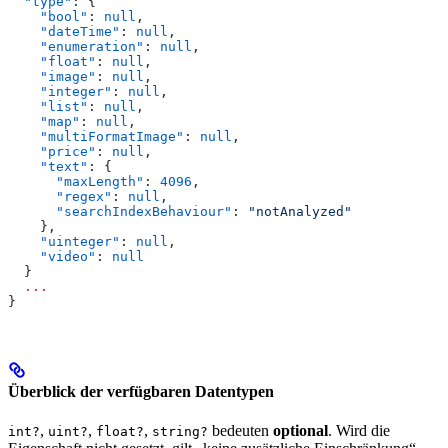
  "type"
: {
    "bool"
: 
null
,
    "dateTime"
: 
null
,
    "enumeration"
: 
null
,
    "float"
: 
null
,
    "image"
: 
null
,
    "integer"
: 
null
,
    "list"
: 
null
,
    "map"
: 
null
,
    "multiFormatImage"
: 
null
,
    "price"
: 
null
,
    "text"
: {
      "maxLength"
: 
4096
,
      "regex"
: 
null
,
      "searchIndexBehaviour"
: 
"notAnalyzed"
    },
    "uinteger"
: 
null
,
    "video"
: 
null
  }
  ...
}
Überblick der verfügbaren Datentypen
,
,
,
bedeuten
optional
. Wird die
int?
uint?
float?
string?