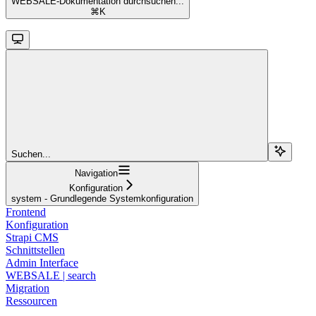
WEBSALE-Dokumentation durchsuchen...
⌘
K
Suchen...
Navigation
Konfiguration
system - Grundlegende Systemkonfiguration
Frontend
Konfiguration
Strapi CMS
Schnittstellen
Admin Interface
WEBSALE | search
Migration
Ressourcen