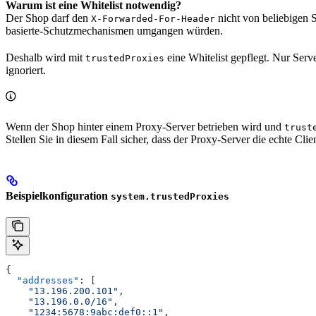
Warum ist eine Whitelist notwendig?
Der Shop darf den
nicht von beliebigen S
X-Forwarded-For-Header
basierte-Schutzmechanismen umgangen würden.
Deshalb wird mit
eine Whitelist gepflegt. Nur Serve
trustedProxies
ignoriert.
Wenn der Shop hinter einem Proxy-Server betrieben wird und
trust
Stellen Sie in diesem Fall sicher, dass der Proxy-Server die echte Clie
Beispielkonfiguration
system.trustedProxies
{
  "addresses"
: [
    "13.196.200.101"
,
    "13.196.0.0/16"
,
    "1234:5678:9abc:def0::1"
,