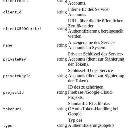
string
clientEmail
Accounts.
Interne ID des Service-
string
clientId
Accounts.
URL, über die die öffentlichen
Zertifikate der
string
clientX509CertUrl
Authentifizierung bereitgestellt
werden.
Anzeigename des Service-
string
name
Accounts im System.
Privater Schlüssel des Service-
string
Accounts (dient zur Signierung
privateKey
der Token).
Schlüssel-ID des Service-
string
Accounts (dient zur Signierung
privateKeyId
der Token).
ID des zugehörigen
string
Firebase-/Google-Cloud-
projectId
Projekts.
Standard-URLs für das
string
OAuth-Token-Handling bei
tokenUri
Google
Typ des
string
Authentifizierungsobjekts –
type