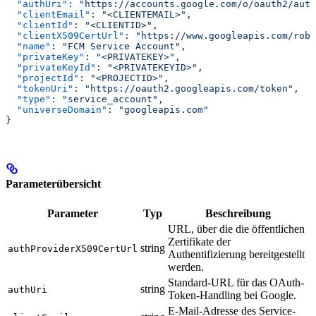
  "authUri"
: 
"https://accounts.google.com/o/oauth2/auth
  "clientEmail"
: 
"<CLIENTEMAIL>"
,
  "clientId"
: 
"<CLIENTID>"
,
  "clientX509CertUrl"
: 
"https://www.googleapis.com/robo
  "name"
: 
"FCM Service Account"
,
  "privateKey"
: 
"<PRIVATEKEY>"
,
  "privateKeyId"
: 
"<PRIVATEKEYID>"
,
  "projectId"
: 
"<PROJECTID>"
,
  "tokenUri"
: 
"https://oauth2.googleapis.com/token"
,
  "type"
: 
"service_account"
,
  "universeDomain"
: 
"googleapis.com"
}
Parameterübersicht
Parameter
Typ
Beschreibung
URL, über die die öffentlichen
Zertifikate der
string
authProviderX509CertUrl
Authentifizierung bereitgestellt
werden.
Standard-URL für das OAuth-
string
authUri
Token-Handling bei Google.
E-Mail-Adresse des Service-