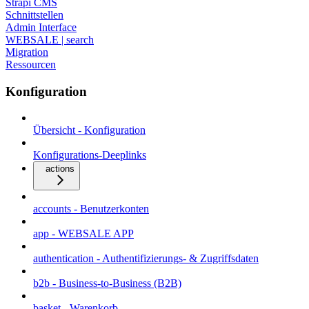
Strapi CMS
Schnittstellen
Admin Interface
WEBSALE | search
Migration
Ressourcen
Konfiguration
Übersicht - Konfiguration
Konfigurations-Deeplinks
actions
accounts - Benutzerkonten
app - WEBSALE APP
authentication - Authentifizierungs- & Zugriffsdaten
b2b - Business-to-Business (B2B)
basket - Warenkorb