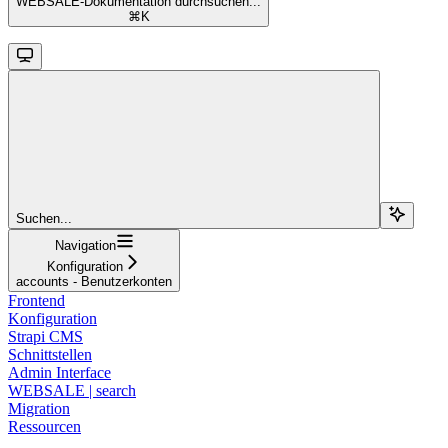
WEBSALE-Dokumentation durchsuchen...
⌘
K
Suchen...
Navigation
Konfiguration
accounts - Benutzerkonten
Frontend
Konfiguration
Strapi CMS
Schnittstellen
Admin Interface
WEBSALE | search
Migration
Ressourcen