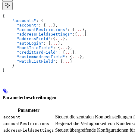
{
    "accounts"
: {
      "account"
: {
...
},
      "accountRestrictions"
: {
...
},
      "addressFieldsSettings"
:{
...
},
      "addressField"
:{
...
},
      "autoLogin"
: {
...
},
      "bankInfoField"
: {
...
},
      "creditCardField"
: {
...
},
      "customAddressField"
: {
...
},
      "watchListField"
: {
...
}
    }
}
Parameterbeschreibungen
Parameter
Steuert die zentralen Kontoeinstellunge
account
Begrenzt die Verfügbarkeit von Kundenko
accountRestrictions
Steuert übergreifende Konfigurationen für
addressFieldsSettings