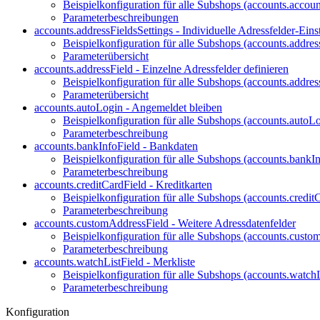
Beispielkonfiguration für alle Subshops (accounts.accoun
Parameterbeschreibungen
accounts.addressFieldsSettings - Individuelle Adressfelder-Eins
Beispielkonfiguration für alle Subshops (accounts.addres
Parameterübersicht
accounts.addressField - Einzelne Adressfelder definieren
Beispielkonfiguration für alle Subshops (accounts.addres
Parameterübersicht
accounts.autoLogin - Angemeldet bleiben
Beispielkonfiguration für alle Subshops (accounts.autoL
Parameterbeschreibung
accounts.bankInfoField - Bankdaten
Beispielkonfiguration für alle Subshops (accounts.bankI
Parameterbeschreibung
accounts.creditCardField - Kreditkarten
Beispielkonfiguration für alle Subshops (accounts.credit
Parameterbeschreibung
accounts.customAddressField - Weitere Adressdatenfelder
Beispielkonfiguration für alle Subshops (accounts.cust
Parameterbeschreibung
accounts.watchListField - Merkliste
Beispielkonfiguration für alle Subshops (accounts.watchL
Parameterbeschreibung
Konfiguration