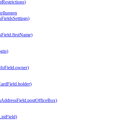
tRestrictions)
tellungen
sFieldsSettings)
sField.firstName)
ogin)
nfoField.owner)
CardField.holder)
omAddressField.postOfficeBox)
istField)