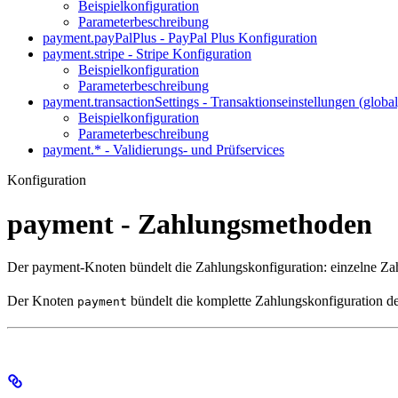
Beispielkonfiguration
Parameterbeschreibung
payment.payPalPlus - PayPal Plus Konfiguration
payment.stripe - Stripe Konfiguration
Beispielkonfiguration
Parameterbeschreibung
payment.transactionSettings - Transaktionseinstellungen (global
Beispielkonfiguration
Parameterbeschreibung
payment.* - Validierungs- und Prüfservices
Konfiguration
payment - Zahlungsmethoden
Der payment-Knoten bündelt die Zahlungskonfiguration: einzelne Za
Der Knoten
bündelt die komplette Zahlungskonfiguration d
payment