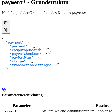
- Grundstruktur
payment*
Nachfolgend der Grundaufbau des Knotens
payment
{
  "payment"
: {
    "payment"
: {},
    "computopHosted"
: {},
    "payPalCheckout"
: {},
    "payPalPlus"
: {},
    "stripe"
: {},
    "transactionSettings"
: {}
  }
}
Parameterbeschreibung
Parameter
Beschrei
Steuert, welche Zahlungsarten im Shop ang
payment