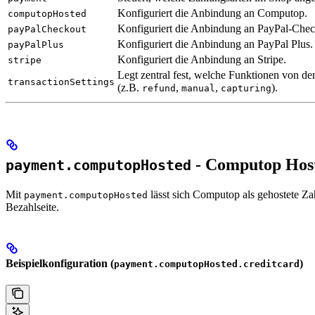
Konfiguriert die Anbindung an Computop.
computopHosted
Konfiguriert die Anbindung an PayPal-Chec
payPalCheckout
Konfiguriert die Anbindung an PayPal Plus.
payPalPlus
Konfiguriert die Anbindung an Stripe.
stripe
Legt zentral fest, welche Funktionen von de
transactionSettings
(z.B.
,
,
).
refund
manual
capturing
- Computop Hos
payment.computopHosted
Mit
lässt sich Computop als gehostete Za
payment.computopHosted
Bezahlseite.
Beispielkonfiguration (
)
payment.computopHosted.creditcard