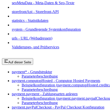
seoMetaData - Meta-Daten & Seo-Texte
storefrontApi - Storefront-API
statistics - Statistikdaten
system - Grundlegende Systemkonfiguration
urls - URL (Webadressen)
Validierungs- und Prüfservices
Auf dieser Seite
payment* - Grundstruktur
Parameterbeschreibung
payment.computopHosted - Computop Hosted Payments
Beispielkonfiguration (payment.computopHosted.creditc
Parameterbeschreibung
payment.payment - Zahlungsarten anlegen
Beispielkonfiguration (payment.payment.paypalCheckou
Parameterbeschreibung
payment.payPalCheckout - PayPal Checkout Konfiguration