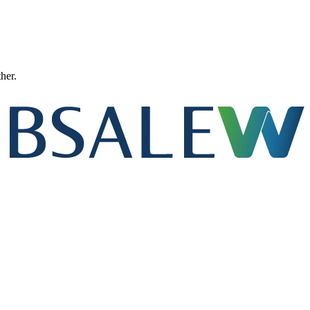
ther.