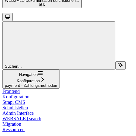
WEBSALE-Dokumentation durchsuchen...
⌘
K
Suchen...
Navigation
Konfiguration
payment - Zahlungsmethoden
Frontend
Konfiguration
Strapi CMS
Schnittstellen
Admin Interface
WEBSALE | search
Migration
Ressourcen