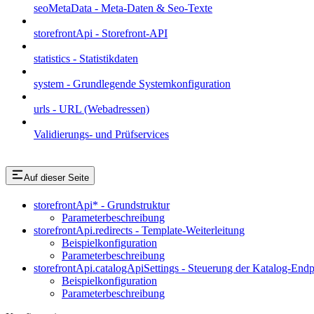
seoMetaData - Meta-Daten & Seo-Texte
storefrontApi - Storefront-API
statistics - Statistikdaten
system - Grundlegende Systemkonfiguration
urls - URL (Webadressen)
Validierungs- und Prüfservices
Auf dieser Seite
storefrontApi* - Grundstruktur
Parameterbeschreibung
storefrontApi.redirects - Template-Weiterleitung
Beispielkonfiguration
Parameterbeschreibung
storefrontApi.catalogApiSettings - Steuerung der Katalog-End
Beispielkonfiguration
Parameterbeschreibung