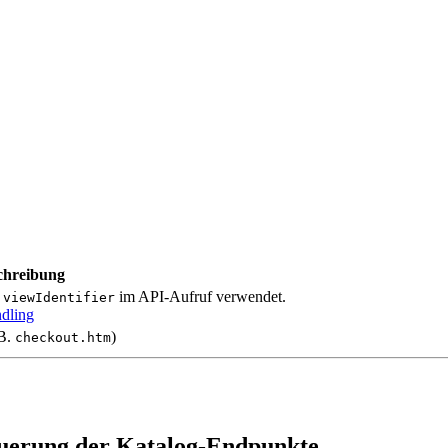
chreibung
s
im API-Aufruf verwendet.
viewIdentifier
ndling
.B.
)
checkout.htm
euerung der Katalog-Endpunkte