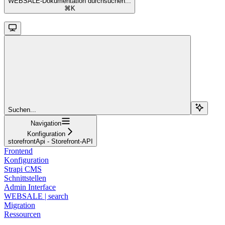
WEBSALE-Dokumentation durchsuchen...
⌘
K
Suchen...
Navigation
Konfiguration
storefrontApi - Storefront-API
Frontend
Konfiguration
Strapi CMS
Schnittstellen
Admin Interface
WEBSALE | search
Migration
Ressourcen