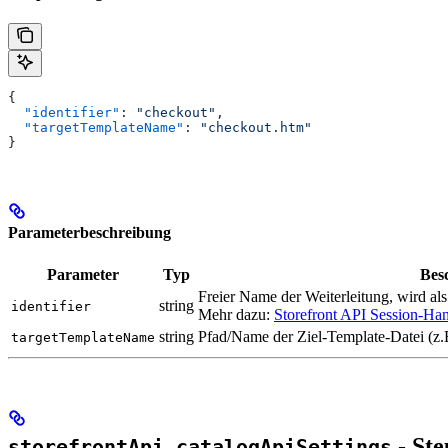
{
  "identifier"
: 
"checkout"
,
  "targetTemplateName"
: 
"checkout.htm"
}
Parameterbeschreibung
Parameter
Typ
Bes
Freier Name der Weiterleitung, wird al
string
identifier
Mehr dazu:
Storefront API Session-Ha
string
Pfad/Name der Ziel-Template-Datei (z
targetTemplateName
- St
storefrontApi.catalogApiSettings