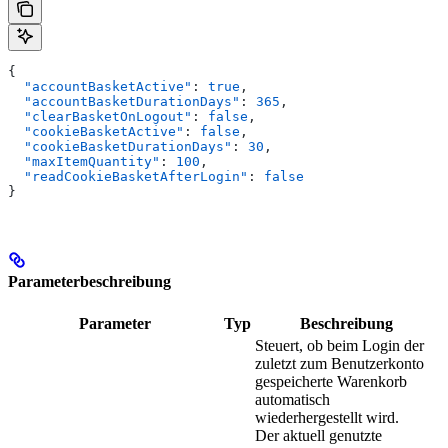
{
  "accountBasketActive"
: 
true
,
  "accountBasketDurationDays"
: 
365
,
  "clearBasketOnLogout"
: 
false
,
  "cookieBasketActive"
: 
false
,
  "cookieBasketDurationDays"
: 
30
,
  "maxItemQuantity"
: 
100
,
  "readCookieBasketAfterLogin"
: 
false
}
Parameterbeschreibung
Parameter
Typ
Beschreibung
Steuert, ob beim Login der
zuletzt zum Benutzerkonto
gespeicherte Warenkorb
automatisch
wiederhergestellt wird.
Der aktuell genutzte