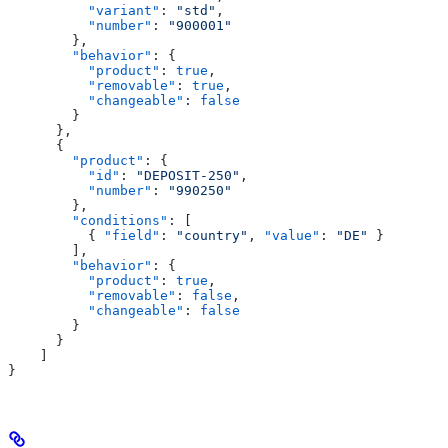
          "variant"
: 
"std"
,
          "number"
: 
"900001"
        },
        "behavior"
: {
          "product"
: 
true
,
          "removable"
: 
true
,
          "changeable"
: 
false
        }
      },
      {
        "product"
: {
          "id"
: 
"DEPOSIT-250"
,
          "number"
: 
"990250"
        },
        "conditions"
: [
          { 
"field"
: 
"country"
, 
"value"
: 
"DE"
 }
        ],
        "behavior"
: {
          "product"
: 
true
,
          "removable"
: 
false
,
          "changeable"
: 
false
        }
      }
    ]
}