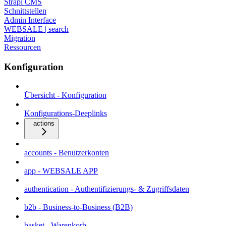
Strapi CMS
Schnittstellen
Admin Interface
WEBSALE | search
Migration
Ressourcen
Konfiguration
Übersicht - Konfiguration
Konfigurations-Deeplinks
actions
accounts - Benutzerkonten
app - WEBSALE APP
authentication - Authentifizierungs- & Zugriffsdaten
b2b - Business-to-Business (B2B)
basket - Warenkorb