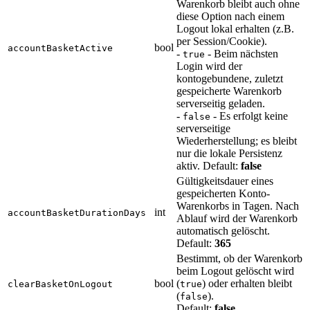
Warenkorb bleibt auch ohne
diese Option nach einem
Logout lokal erhalten (z.B.
per Session/Cookie).
bool
accountBasketActive
-
- Beim nächsten
true
Login wird der
kontogebundene, zuletzt
gespeicherte Warenkorb
serverseitig geladen.
-
- Es erfolgt keine
false
serverseitige
Wiederherstellung; es bleibt
nur die lokale Persistenz
aktiv. Default:
false
Gültigkeitsdauer eines
gespeicherten Konto-
Warenkorbs in Tagen. Nach
int
accountBasketDurationDays
Ablauf wird der Warenkorb
automatisch gelöscht.
Default:
365
Bestimmt, ob der Warenkorb
beim Logout gelöscht wird
bool
(
) oder erhalten bleibt
clearBasketOnLogout
true
(
).
false
Default:
false