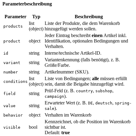
Parameterbeschreibung
Parameter
Typ
Beschreibung
list
Liste der Produkte, die dem Warenkorb
products
(object)
hinzugefügt werden sollen.
Jeder Eintrag beschreibt
einen
Artikel inkl.
object
Identifikation, optionalen Bedingungen und
product
Verhalten.
string
Interne/technische Artikel-ID.
id
Variantenkennung (falls benötigt), z. B.
string
variant
Größe/Farbe.
string
Artikelnummer (SKU).
number
list
Liste von Bedingungen;
alle
müssen erfüllt
conditions
(object)
sein, damit die Beigabe hinzugefügt wird.
Prüf-Feld (z. B.
,
,
country
subshop
string
field
).
campaign
Erwarteter Wert (z. B.
,
,
DE
deutsch
spring-
string
value
).
sale
object
Verhalten im Warenkorb
behavior
Kennzeichnet, ob die Position im Warenkorb
bool
sichtbar ist.
visible
Default:
true