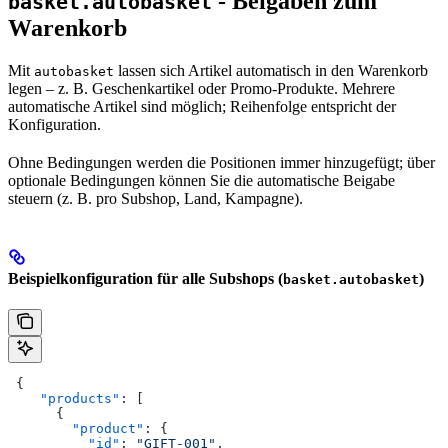
- Beigaben zum
basket.autobasket
Warenkorb
Mit
lassen sich Artikel automatisch in den Warenkorb
autobasket
legen – z. B. Geschenkartikel oder Promo-Produkte. Mehrere
automatische Artikel sind möglich; Reihenfolge entspricht der
Konfiguration.
Ohne Bedingungen werden die Positionen immer hinzugefügt; über
optionale Bedingungen können Sie die automatische Beigabe
steuern (z. B. pro Subshop, Land, Kampagne).
Beispielkonfiguration für alle Subshops (
)
basket.autobasket
 {
    "products"
: [
      {
        "product"
: {
          "id"
: 
"GIFT-001"
,