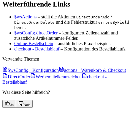
Weiterführende Links
$wsActions
– stellt die Aktionen
/
DirectOrderAdd
und die Fehlerstruktur
DirectOrderDelete
errorsByField
bereit.
$wsConfig.directOrder
– konfiguriert Zeilenanzahl und
zusätzliche Artikelnummer-Felder.
Online-Bestellschein
– ausführliches Praxisbeispiel.
checkout - Bestellablauf
– Konfiguration des Bestellablaufs.
Verwandte Themen
$wsConfig - Konfiguration
actions - Warenkorb & Checkout
DirectOrder
Werbemittelkennzeichen
checkout -
Bestellablauf
War diese Seite hilfreich?
Ja
Nein