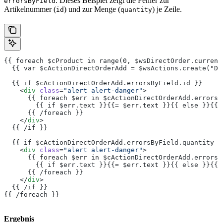
. Dieses Beispiel zeigt die Fehler zur
errorsByField
Artikelnummer (
) und zur Menge (
) je Zeile.
id
quantity
{{ foreach $cProduct in range(0, $wsDirectOrder.current
  {{ var $cActionDirectOrderAdd = $wsActions.create("Di
  {{ if $cActionDirectOrderAdd.errorsByField.id }}
    <
div
 class
=
"alert alert-danger"
>
      {{ foreach $err in $cActionDirectOrderAdd.errorsB
        {{ if $err.text }}{{= $err.text }}{{ else }}{{=
      {{ /foreach }}
    </
div
>
  {{ /if }}
  {{ if $cActionDirectOrderAdd.errorsByField.quantity }
    <
div
 class
=
"alert alert-danger"
>
      {{ foreach $err in $cActionDirectOrderAdd.errorsB
        {{ if $err.text }}{{= $err.text }}{{ else }}{{=
      {{ /foreach }}
    </
div
>
  {{ /if }}
{{ /foreach }}
Ergebnis