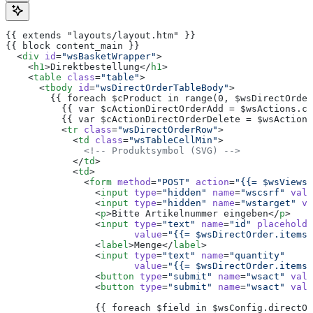
{{ extends "layouts/layout.htm" }}
{{ block content_main }}
  <
div
 id
=
"wsBasketWrapper"
>
    <
h1
>Direktbestellung</
h1
>
    <
table
 class
=
"table"
>
      <
tbody
 id
=
"wsDirectOrderTableBody"
>
        {{ foreach $cProduct in range(0, $wsDirectOrder
          {{ var $cActionDirectOrderAdd = $wsActions.cr
          {{ var $cActionDirectOrderDelete = $wsActions
          <
tr
 class
=
"wsDirectOrderRow"
>
            <
td
 class
=
"wsTableCellMin"
>
              <!-- Produktsymbol (SVG) -->
            </
td
>
            <
td
>
              <
form
 method
=
"POST"
 action
=
"{{= $wsViews.
                <
input
 type
=
"hidden"
 name
=
"wscsrf"
 valu
                <
input
 type
=
"hidden"
 name
=
"wstarget"
 va
                <
p
>Bitte Artikelnummer eingeben</
p
>
                <
input
 type
=
"text"
 name
=
"id"
 placeholde
                       value
=
"{{= $wsDirectOrder.items[
                <
label
>Menge</
label
>
                <
input
 type
=
"text"
 name
=
"quantity"
                       value
=
"{{= $wsDirectOrder.items[
                <
button
 type
=
"submit"
 name
=
"wsact"
 valu
                <
button
 type
=
"submit"
 name
=
"wsact"
 valu
                {{ foreach $field in $wsConfig.directOr