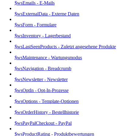
$wsEmails - E-Mails
$wsExternalData - Externe Daten
$wsForm - Formulare
$wsInventory - Lagerbestand
$wsLastSeenProducts - Zuletzt angesehene Produkte
$wsMaintenance - Wartungsmodus
$wsNavigation - Breadcrumb
$wsNewsletter - Newsletter
$wsOptIn - Opt-In-Prozesse
$wsOptions - Template-Optionen
$wsOrderHistory - Bestellhistorie
$wsPayPalCheckout - PayPal
$wsProductRating - Produktbewertungen