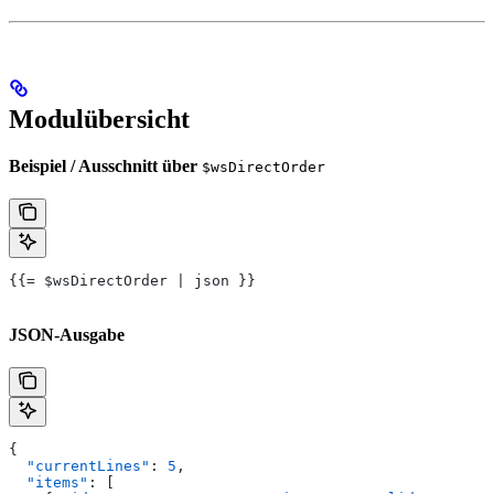
Modulübersicht
Beispiel / Ausschnitt über
$wsDirectOrder
{{= $wsDirectOrder | json }}
JSON-Ausgabe
{
  "currentLines"
: 
5
,
  "items"
: [