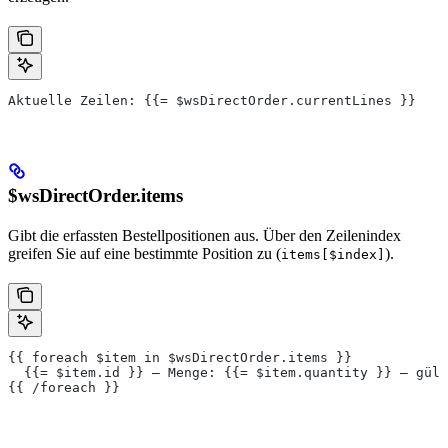
Aktuelle Zeilen: {{= $wsDirectOrder.currentLines }}
$wsDirectOrder.items
Gibt die erfassten Bestellpositionen aus. Über den Zeilenindex
greifen Sie auf eine bestimmte Position zu (
).
items[$index]
{{ foreach $item in $wsDirectOrder.items }}
  {{= $item.id }} – Menge: {{= $item.quantity }} – gült
{{ /foreach }}