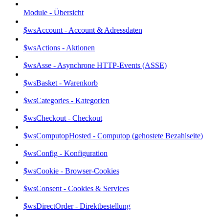
Module - Übersicht
$wsAccount - Account & Adressdaten
$wsActions - Aktionen
$wsAsse - Asynchrone HTTP-Events (ASSE)
$wsBasket - Warenkorb
$wsCategories - Kategorien
$wsCheckout - Checkout
$wsComputopHosted - Computop (gehostete Bezahlseite)
$wsConfig - Konfiguration
$wsCookie - Browser-Cookies
$wsConsent - Cookies & Services
$wsDirectOrder - Direktbestellung