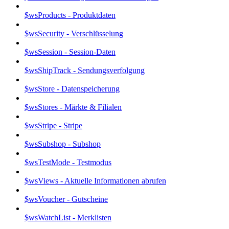
$wsProducts - Produktdaten
$wsSecurity - Verschlüsselung
$wsSession - Session-Daten
$wsShipTrack - Sendungsverfolgung
$wsStore - Datenspeicherung
$wsStores - Märkte & Filialen
$wsStripe - Stripe
$wsSubshop - Subshop
$wsTestMode - Testmodus
$wsViews - Aktuelle Informationen abrufen
$wsVoucher - Gutscheine
$wsWatchList - Merklisten