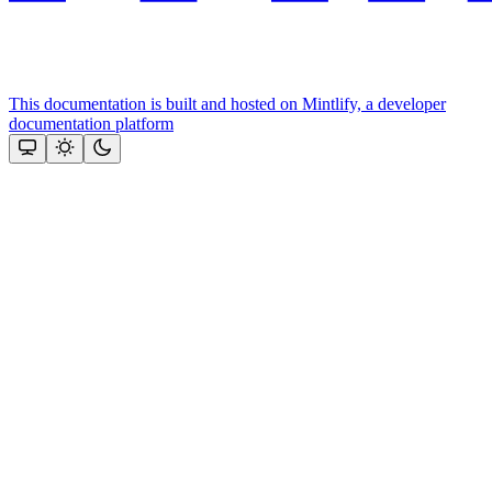
This documentation is built and hosted on Mintlify, a developer
documentation platform
Assistant
Responses
are
generated
using
AI
and
may
contain
mistakes.