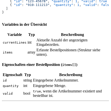
    { 
"id"
: 
"123-45678"
, 
"quantity"
: 
1
, 
"valid"
: 
true
 }
    { 
"id"
: 
"910-111213"
, 
"quantity"
: 
1
, 
"valid"
: 
false
  ]
}
Variablen in der Übersicht
Variable
Typ
Beschreibung
Aktuelle Anzahl der angezeigten
int
currentLines
Eingabezeilen.
Erfasste Bestellpositionen (Struktur siehe
array
items
unten).
Eigenschaften einer Bestellposition (
)
items[]
Eigenschaft
Typ
Beschreibung
string
Eingegebene Artikelnummer.
id
int
Eingegebene Menge.
quantity
, wenn die Artikelnummer existiert und
true
bool
valid
bestellbar ist.