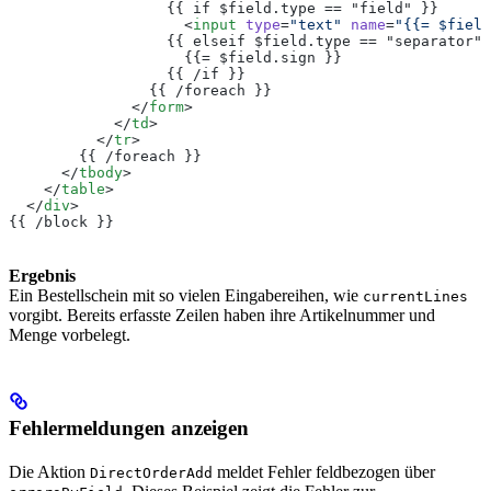
                  {{ if $field.type == "field" }}
                    <
input
 type
=
"text"
 name
=
"{{= $field
                  {{ elseif $field.type == "separator" 
                    {{= $field.sign }}
                  {{ /if }}
                {{ /foreach }}
              </
form
>
            </
td
>
          </
tr
>
        {{ /foreach }}
      </
tbody
>
    </
table
>
  </
div
>
{{ /block }}
Ergebnis
Ein Bestellschein mit so vielen Eingabereihen, wie
currentLines
vorgibt. Bereits erfasste Zeilen haben ihre Artikelnummer und
Menge vorbelegt.
Fehlermeldungen anzeigen
Die Aktion
meldet Fehler feldbezogen über
DirectOrderAdd