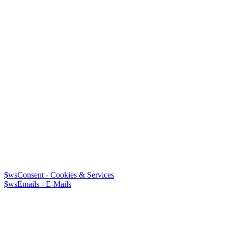
$wsConsent - Cookies & Services
$wsEmails - E-Mails